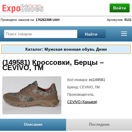
Войти
Проведено заказов на:
176262398 UAH
Артикулов:
9131
Каталог: Мужская военная обувь Деми
(149581) Кроссовки, Берцы –
CEVIVO, TM
Код товара:
es149581
Бренд: CEVIVO, TM
Производитель:
CEVIVO (Харьков)
Описание
Последние