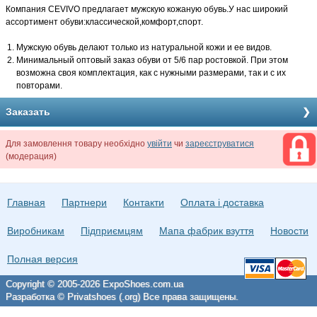
Компания CEVIVO предлагает мужскую кожаную обувь.У нас широкий
ассортимент обуви:классической,комфорт,спорт.
Мужскую обувь делают только из натуральной кожи и ее видов.
Минимальный оптовый заказ обуви от 5/6 пар ростовкой. При этом
возможна своя комплектация, как с нужными размерами, так и с их
повторами.
Заказать
Для замовлення товару необхідно
увійти
чи
зареєструватися
(модерация)
Главная
Партнери
Контакти
Оплата і доставка
Виробникам
Підприємцям
Мапа фабрик взуття
Новости
Полная версия
Copyright © 2005-2026 ExpoShoes.com.ua
Разработка © Privatshoes (.org) Все права защищены.