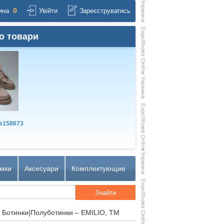
0
ина
Увійти
Зареєструватись
о товари
s158673
мки
Аксесуари
Комплектующие
 Ботинки|Полуботинки – EMILIO, TM