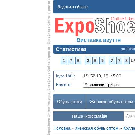
Додати в обране
Виставка взуття
Статистика
дивити
1
7
6
2
6
9
7
7
8
U
1€=52.10, 1$=45.00
Курс UAH:
Валюта:
Обувь оптом
Женская обувь оптом
Наша інформація
Головна
»
Женская обувь оптом
»
Колле