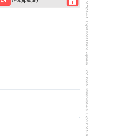
ися
(модерация)