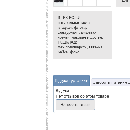
Для
ВЕРХ КОЖИ:
натуральная кожа
гладкая, флотар,
фактурная, замшевая,
крейзи, лаковая и другие.
ПОДКЛАД:
мех полушерсть, цигейка,
байка, флис.
Відгуки гуртовиків
Створити питання 
Відгуки
Нет отзывов об этом товаре
Написать отзыв