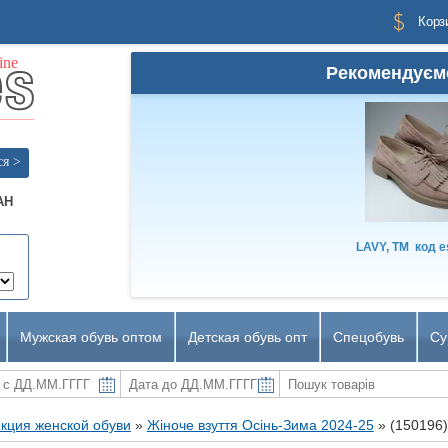
Корз
Рекомендуєм
ся >
AH
LAVY, TM
код
e
Мужская обувь оптом
Детская обувь опт
Спецобувь
Су
кция женской обуви
»
Жіноче взуття Осінь-Зима 2024-25
»
(150196)