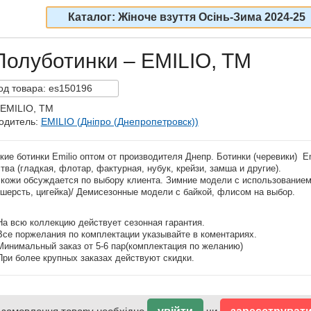
Каталог: Жіноче взуття Осінь-Зима 2024-25
Полуботинки – EMILIO, TM
од
товара:
es150196
 EMILIO, TM
одитель:
EMILIO (Дніпро (Днепропетровск))
ие ботинки Emilio оптом от производителя Днепр. Ботинки (черевики) E
тва (гладкая, флотар, фактурная, нубук, крейзи, замша и другие).
 кожи обсуждается по выбору клиента. Зимние модели с использованием
шерсть, цигейка)/ Демисезонные модели с байкой, флисом на выбор.
На всю коллекцию действует сезонная гарантия.
Все поржелания по комплектации указывайте в коментариях.
Минимальный заказ от 5-6 пар(комплектация по желанию)
При более крупных заказах действуют скидки.