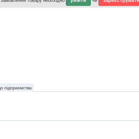
 замовлення товару необхідно
увійти
чи
зареєструват
до підприємства