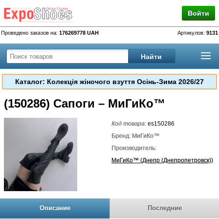
Войти
Проведено заказов на:
176269778 UAH
Артикулов:
9131
Каталог: Колекція жіночого взуття Осінь-Зима 2026/27
(150286) Сапоги – МиГиКо™
Код товара:
es150286
Бренд: МиГиКо™
Производитель:
МиГиКо™ (Днепр (Днепропетровск))
Описание
Последние