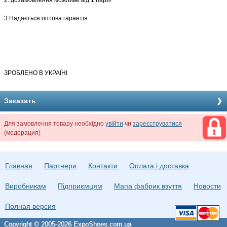
2. дозамовлення можливе від 1 пари!
3.Надається оптова гарантія.
З
РОБЛЕНО В УКРАЇНІ
Заказать
Для замовлення товару необхідно
увійти
чи
зареєструватися
(модерация)
Главная
Партнери
Контакти
Оплата і доставка
Виробникам
Підприємцям
Мапа фабрик взуття
Новости
Полная версия
Copyright © 2005-2026 ExpoShoes.com.ua