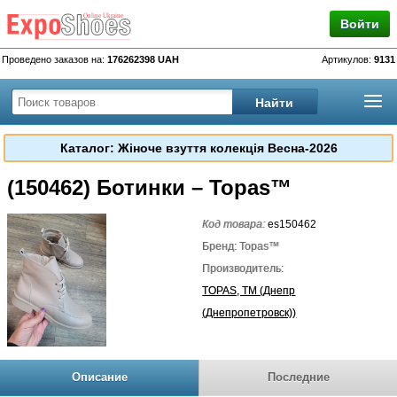
Войти
Проведено заказов на:
176262398 UAH
Артикулов:
9131
Каталог: Жіноче взуття колекція Весна-2026
(150462) Ботинки – Topas™
Код товара:
es150462
Бренд: Topas™
Производитель:
TOPAS, TM (Днепр
(Днепропетровск))
Описание
Последние