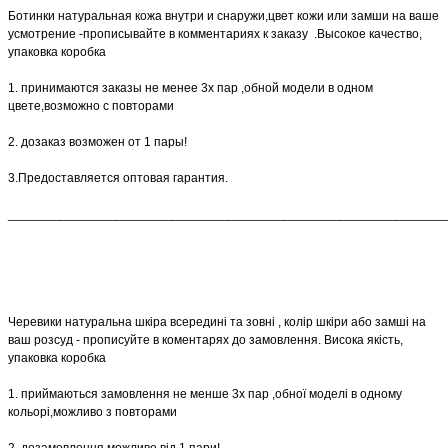
Ботинки натуральная кожа внутри и снаружи,цвет кожи или замши на ваше
усмотрение -прописывайте в комментариях к заказу .Высокое качество,
упаковка коробка
1. принимаются заказы не менее 3х пар ,обной модели в одном
цвете,возможно с повторами
2. дозаказ возможен от 1 пары!
3.Предоставляется оптовая гарантия.
______________________________________________________________
Черевики натуральна шкіра всередині та зовні , колір шкіри або замші на
ваш розсуд - прописуйте в коментарях до замовлення. Висока якість,
упаковка коробка
1. приймаються замовлення не менше 3х пар ,обної моделі в одному
кольорі,можливо з повторами