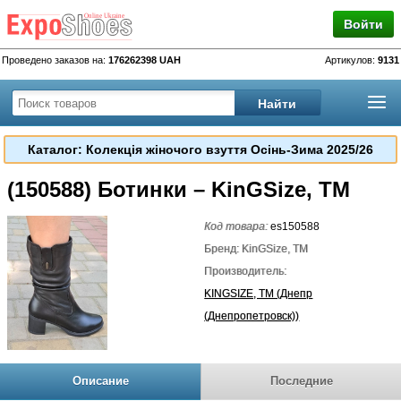
Войти
Проведено заказов на:
176262398 UAH
Артикулов:
9131
Каталог: Колекція жіночого взуття Осінь-Зима 2025/26
(150588) Ботинки – KinGSize, TM
Код товара:
es150588
Бренд: KinGSize, TM
Производитель:
KINGSIZE, TM (Днепр
(Днепропетровск))
Описание
Последние