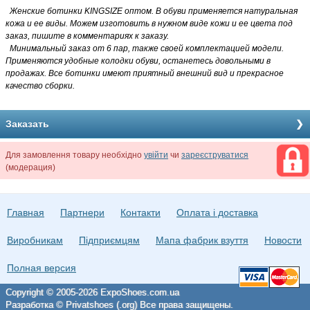
Женские ботинки KINGSIZE оптом
. В обуви применяется натуральная
кожа и ее виды. Можем изготовить в нужном виде кожи и ее цвета под
заказ, пишите в комментариях к заказу.
Минимальный заказ от 6 пар, также своей комплектацией модели.
Применяются удобные колодки обуви, останетесь довольными в
продажах. Все ботинки имеют приятный внешний вид и прекрасное
качество сборки.
Заказать
Для замовлення товару необхідно
увійти
чи
зареєструватися
(модерация)
Главная
Партнери
Контакти
Оплата і доставка
Виробникам
Підприємцям
Мапа фабрик взуття
Новости
Полная версия
Copyright © 2005-2026 ExpoShoes.com.ua
Разработка © Privatshoes (.org) Все права защищены.