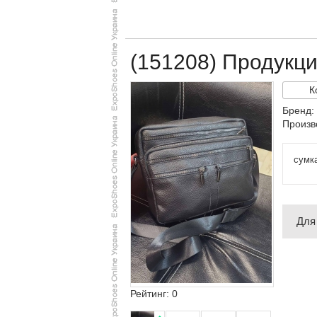
(151208) Продукц
К
Бренд:
Произв
сумк
Для
Рейтинг: 0