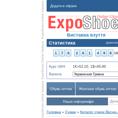
Додати в обране
Виставка взуття
Статистика
дивити
1
7
6
2
6
1
4
9
8
U
1€=52.10, 1$=45.00
Курс UAH:
Валюта:
Обувь оптом
Женская обувь оптом
Наша інформація
Головна
»
Сумки
»
Каталог сумок Весна