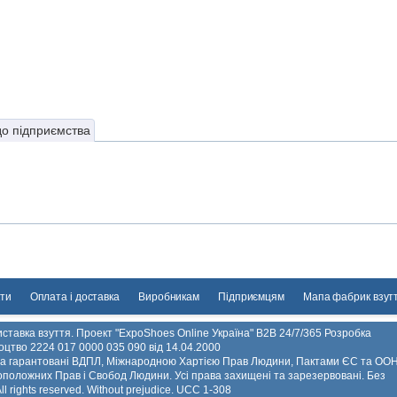
до підприємства
ти
Оплата і доставка
Виробникам
Підприємцям
Мапа фабрик взут
ставка взуття. Проект "ExpoShoes Online Україна" B2B 24/7/365 Розробка
ідоцтво 2224 017 0000 035 090 від 14.04.2000
 та гарантовані ВДПЛ, Міжнародною Хартією Прав Людини, Пактами ЄС та ООН
положних Прав і Свобод Людини. Усі права захищені та зарезервовані. Без
 rights reserved. Without prejudice. UCC 1-308