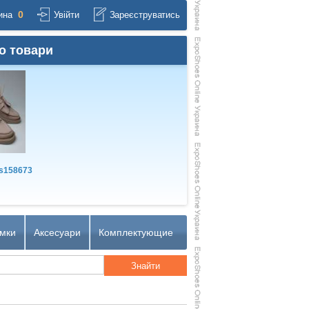
0
ина
Увійти
Зареєструватись
о товари
s158673
мки
Аксесуари
Комплектующие