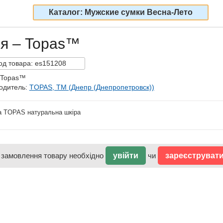
Каталог: Мужские сумки Весна-Лето
ия – Topas™
од
товара:
es151208
 Topas™
одитель:
TOPAS, TM (Днепр (Днепропетровск))
а TOPAS натуральна шкіра
 замовлення товару необхідно
увійти
чи
зареєструват