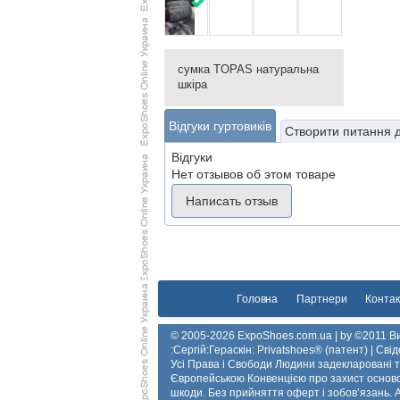
сумка TOPAS натуральна
шкіра
Відгуки гуртовиків
Створити питання 
Відгуки
Нет отзывов об этом товаре
Написать отзыв
Головна
Партнери
Контак
© 2005-2026 ExpoShoes.com.ua | by ©2011 Ви
:Сергій:Гераскін: Privatshoes® (патент) | Св
Усі Права і Свободи Людини задекларовані
Європейською Конвенцією про захист осново
шкоди. Без прийняття оферт і зобов’язань. All