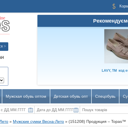
Корз
Рекомендуєм
ся >
AH
LAVY, TM
код
e
Мужская обувь оптом
Детская обувь опт
Спецобувь
Су
-Лето
»
Мужские сумки Весна-Лето
»
(151208) Продукция – Topas™