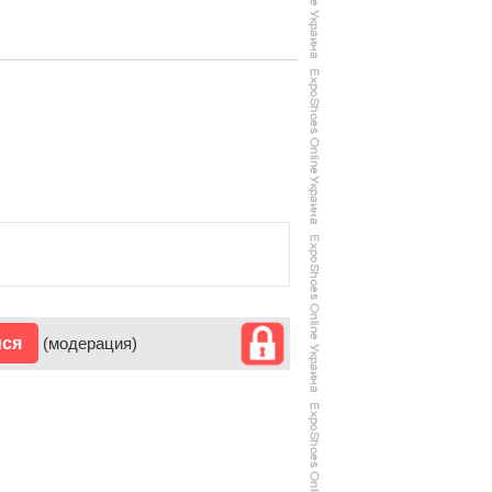
ися
(модерация)