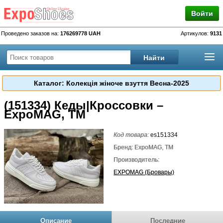
Войти
Проведено заказов на:
176269778 UAH
Артикулов:
9131
Каталог: Колекція жіноче взуття Весна-2025
(151334) Кеды|Кроссовки –
ExpoMAG, TM
Код товара:
es151334
Бренд: ExpoMAG, TM
Производитель:
EXPOMAG (Бровары)
Описание
Последние