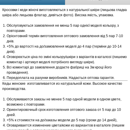
Кросовки і кеди жіночі виготовляються з натуральної шкіри (лицьова гладка
шкіра або лицьова флатар, дивіться фото). Висока якість, упаковка.
Обслуговуються замовлення не менш 5 пар однієї моделі кольору, з
повторами.
Орієнтовний термін виготовлення оптового замовлення від 5 пар 7-10
днів.
+5% до вартості на до/замовлення моделі до 4 пар (терміни до 10-14
днів).
Оговорюється ціна по зміні кольору/шкіри з варіантів в каталозі (пишемо
коментар і артикул моделі потрібного вигляду шкіри).
Всі коментарі до замовлення додаєте фабриці на 3м кроці його
проведення).
Передоплата на рахунки виробників. Надається оптова гарантія.
Кеды женские изготавливается из натуральной кожи. Высокое качество
производства.
Обслуживаются заказы не менее 5 пар одной модели в одном цвете,
возможно с повторами.
Ориентировочный срок изготовления оптового заказа от 5 пар до 10
дней.
+5% к стоимости на до/заказы модели до 5 пар (сроки до 14 дней),
Оговаривается изменение цвета/кожи из вариантов в каталоге (пишем