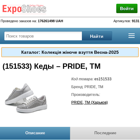
Войти
Проведено заказов на:
176261498 UAH
Артикулов:
9131
Каталог: Колекція жіноче взуття Весна-2025
(151533) Кеды – PRIDE, TM
Код товара:
es151533
Бренд: PRIDE, TM
Производитель:
PRIDE, TM (Харьков)
Описание
Последние