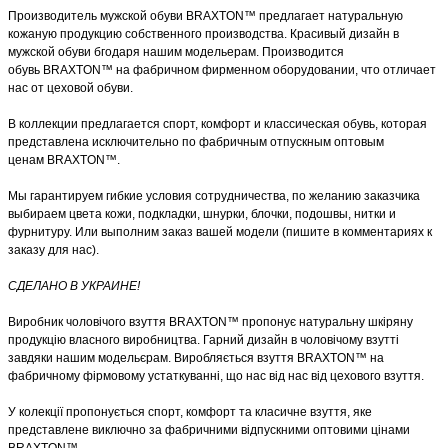
Производитель мужской обуви BRAXTON™ предлагает натуральную
кожаную продукцию собственного производства
. Красивый дизайн в
мужской обуви бгодаря нашим модельерам.
Производится
обувь BRAXTON™ на фабричном фирменном оборудовании, что отличает
нас от цеховой обуви.
В коллекции
предлагается спорт, комфорт и классическая обувь, которая
представлена
исключительно по фабричным отпускным оптовым
ценам
BRAXTON™
.
Мы гарантируем гибкие условия сотрудничества, по желанию заказчика
выбираем цвета кожи, подкладки, шнурки, блочки, подошвы, нитки и
фурнитуру. Или выполним заказ
вашей модели
(пишите в комментариях к
заказу для нас).
СДЕЛАНО В УКРАИНЕ!
Виробник чоловічого взуття BRAXTON™ пропонує натуральну шкіряну
продукцію власного виробництва. Гарний дизайн в чоловічому взутті
завдяки нашим модельєрам. Виробляється взуття BRAXTON™ на
фабричному фірмовому устаткуванні, що нас від нас від цехового взуття.
У колекції пропонується спорт, комфорт та класичне взуття, яке
представлене виключно за фабричними відпускними оптовими цінами