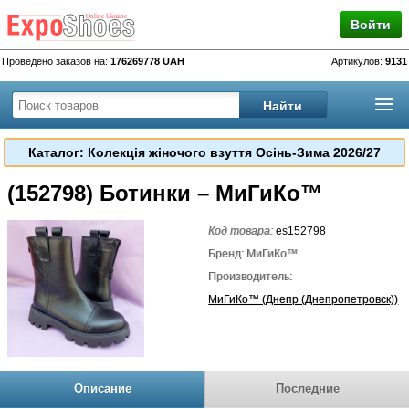
Войти
Проведено заказов на:
176269778 UAH
Артикулов:
9131
Каталог: Колекція жіночого взуття Осінь-Зима 2026/27
(152798) Ботинки – МиГиКо™
Код товара:
es152798
Бренд: МиГиКо™
Производитель:
МиГиКо™ (Днепр (Днепропетровск))
Описание
Последние