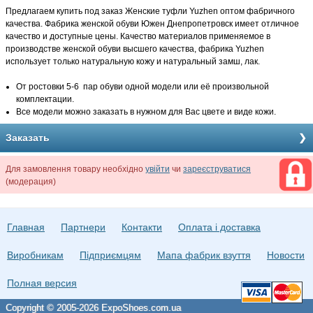
Предлагаем купить под заказ Женские туфли Yuzhen оптом фабричного
качества. Фабрика женской обуви Южен Днепропетровск имеет отличное
качество и доступные цены. Качество материалов применяемое в
производстве женской обуви высшего качества, фабрика Yuzhen
использует только натуральную кожу и натуральный замш, лак.
От ростовки 5-6 пар обуви одной модели или её произвольной
комплектации.
Все модели можно заказать в нужном для Вас цвете и виде кожи.
Заказать
Для замовлення товару необхідно
увійти
чи
зареєструватися
(модерация)
Главная
Партнери
Контакти
Оплата і доставка
Виробникам
Підприємцям
Мапа фабрик взуття
Новости
Полная версия
Copyright © 2005-2026 ExpoShoes.com.ua