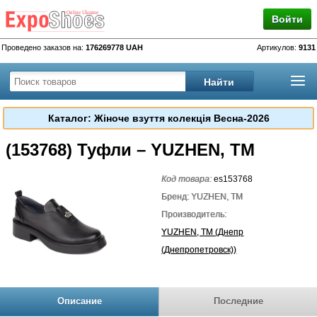
Войти
Проведено заказов на:
176269778 UAH
Артикулов:
9131
Каталог: Жіноче взуття колекція Весна-2026
(153768) Туфли – YUZHEN, TM
Код товара:
es153768
Бренд: YUZHEN, TM
Производитель:
YUZHEN, TM (Днепр
(Днепропетровск))
Описание
Последние