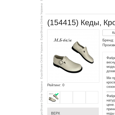
(154415) Кеды, Кро
К
Бренд: 
Произв
Фабри
весну
модел
доза
Ми пр
кросі
Рейтинг: 0
сезон
Фабр
натур
цене.
прин
кеды
ВЕРХ