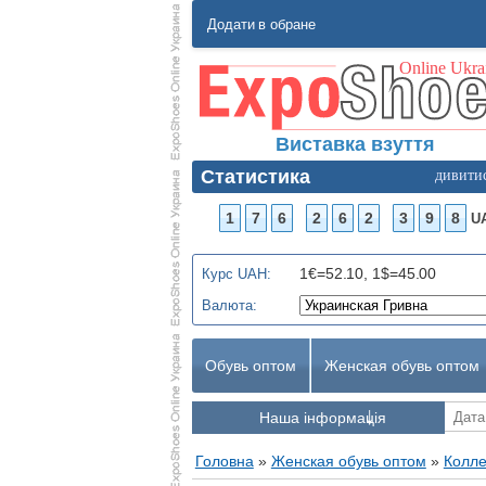
Додати в обране
Виставка взуття
Статистика
дивити
1
7
6
2
6
2
3
9
8
U
1€=52.10, 1$=45.00
Курс UAH:
Валюта:
Обувь оптом
Женская обувь оптом
Наша інформація
Головна
»
Женская обувь оптом
»
Колле