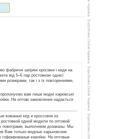
о фабричні шкіряні кросівки і кеди на
ожете від 5–6 пар ростовкою однієї
и розмірами, так і з їх повтореннями,
 пропонуємо вам лише модні харківські
оробки. На оптові замовлення надається
ые кожаные кед и кроссовок из
р ростовкой одной модели по оптовой
их повотрами, выполняем дозаказы. Мы
аем Вам только модные харьковские
е гофрированые коробки. На оптовые