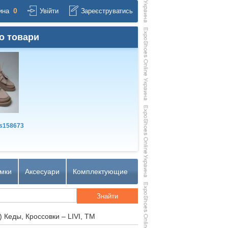
0
ина
Увійти
Зареєструватись
о товари
s158673
мки
Аксесуари
Комплектующие
) Кеды, Кроссовки – LIVI, TM