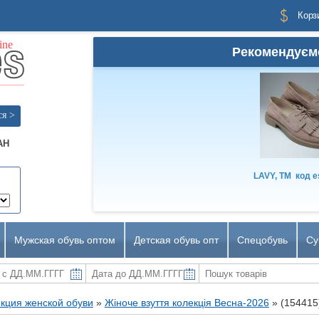
Корз
Рекомендуєм
ся >
AH
LAVY, TM
код
e
Мужская обувь оптом
Детская обувь опт
Спецобувь
Су
кция женской обуви
»
Жіноче взуття колекція Весна-2026
»
(154415