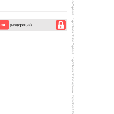
ися
(модерация)