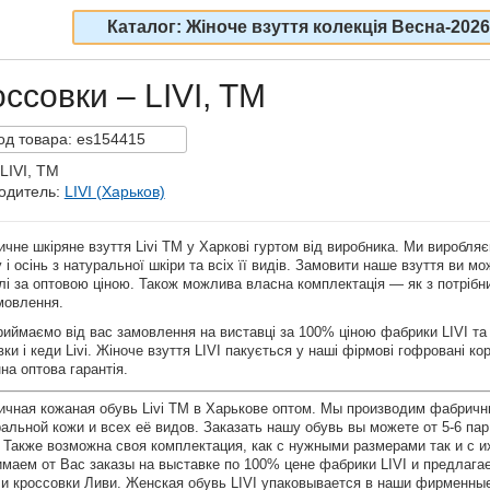
Каталог: Жіноче взуття колекція Весна-2026
ссовки – LIVI, TM
од
товара:
es154415
LIVI, TM
одитель:
LIVI (Харьков)
чне шкіряне взуття Livi TM у Харкові гуртом від виробника. Ми виробляєм
 і осінь з натуральної шкіри та всіх її видів. Замовити наше взуття ви м
і за оптовою ціною. Також можлива власна комплектація — як з потрібним
мовлення.
иймаємо від вас замовлення на виставці за 100% ціною фабрики LIVI та
вки і кеди Livi. Жіноче взуття LIVI пакується у наші фірмові гофровані к
на оптова гарантія.
ичная кожаная обувь Livi TM в Харькове оптом. Мы производим фабричн
альной кожи и всех её видов. Заказать нашу обувь вы можете от 5-6 па
 Также возможна своя комплектация, как с нужными размерами так и с 
имаем от Вас заказы на выставке по 100% цене фабрики LIVI и предлаг
 и кроссовки Ливи. Женская обувь LIVI упаковывается в наши фирменны