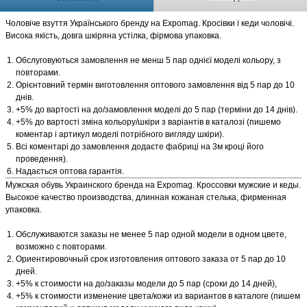
Чоловіче взуття Українського бренду на Expomag. Кросівки і кеди чоловічі.
Висока якість, довга шкіряна устілка, фірмова упаковка.
Обслуговуються замовлення не менш 5 пар однієї моделі кольору, з
повторами.
Орієнтовний термін виготовлення оптового замовлення від 5 пар до 10
днів.
+5% до вартості на до/замовлення моделі до 5 пар (терміни до 14 днів).
+5% до вартості зміна кольору/шкіри з варіантів в каталозі (пишемо
коментар і артикул моделі потрібного вигляду шкіри).
Всі коментарі до замовлення додаєте фабриці на 3м кроці його
проведення).
Надається оптова гарантія.
Мужская обувь Украинского бренда на Expomag. Кроссовки мужские и кеды.
Высокое качество производства, длинная кожаная стелька, фирменная
упаковка.
Обслуживаются заказы не менее 5 пар одной модели в одном цвете,
возможно с повторами.
Ориентировочный срок изготовления оптового заказа от 5 пар до 10
дней.
+5% к стоимости на до/заказы модели до 5 пар (сроки до 14 дней),
+5% к стоимости изменение цвета/кожи из вариантов в каталоге (пишем