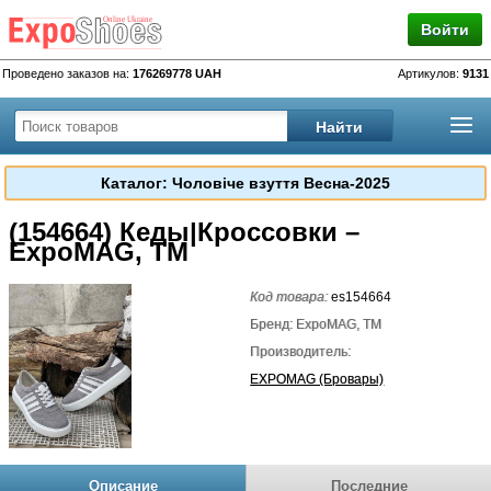
Войти
Проведено заказов на:
176269778 UAH
Артикулов:
9131
Каталог: Чоловіче взуття Весна-2025
(154664) Кеды|Кроссовки –
ExpoMAG, TM
Код товара:
es154664
Бренд: ExpoMAG, TM
Производитель:
EXPOMAG (Бровары)
Описание
Последние