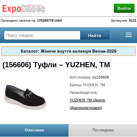
Войти
Проведено заказов на:
176269778 UAH
Артикулов:
9131
Каталог: Жіноче взуття колекція Весна-2026
(156606) Туфли – YUZHEN, TM
Код товара:
es156606
Бренд: YUZHEN, TM
Производитель:
YUZHEN, TM (Днепр
(Днепропетровск))
Описание
Последние