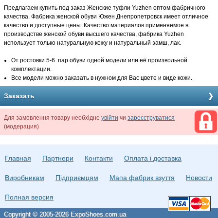
Предлагаем купить под заказ Женские туфли Yuzhen оптом фабричного
качества. Фабрика женской обуви Южен Днепропетровск имеет отличное
качество и доступные цены. Качество материалов применяемое в
производстве женской обуви высшего качества, фабрика Yuzhen
использует только натуральную кожу и натуральный замш, лак.
От ростовки 5-6 пар обуви одной модели или её произвольной
комплектации.
Все модели можно заказать в нужном для Вас цвете и виде кожи.
Заказать
Для замовлення товару необхідно
увійти
чи
зареєструватися
(модерация)
Главная
Партнери
Контакти
Оплата і доставка
Виробникам
Підприємцям
Мапа фабрик взуття
Новости
Полная версия
Copyright © 2005-2026 ExpoShoes.com.ua