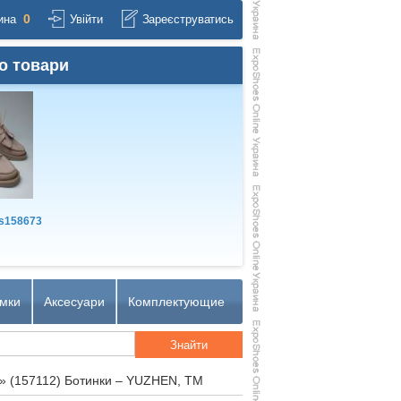
0
ина
Увійти
Зареєструватись
о товари
s158673
мки
Аксесуари
Комплектующие
»
(157112) Ботинки – YUZHEN, TM