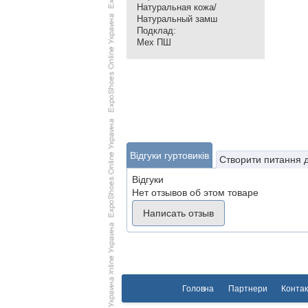
Натуральная кожа/
Натуральный замш
Подклад:
Мех ПШ
Відгуки гуртовиків
Створити питання 
Відгуки
Нет отзывов об этом товаре
Написать отзыв
Головна
Партнери
Контак