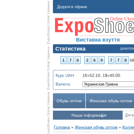
Додати в обране
Виставка взуття
Статистика
дивити
1
7
6
2
6
9
7
7
8
U
1€=52.10, 1$=45.00
Курс UAH:
Валюта:
Обувь оптом
Женская обувь оптом
Наша інформація
Головна
»
Женская обувь оптом
»
Колле