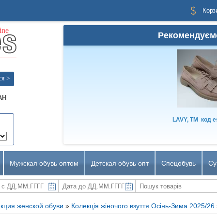
Корз
Рекомендуєм
ся >
AH
LAVY, TM
код
e
Мужская обувь оптом
Детская обувь опт
Спецобувь
Су
кция женской обуви
»
Колекція жіночого взуття Осінь-Зима 2025/26