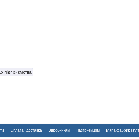
до підприємства
ти
Оплата і доставка
Виробникам
Підприємцям
Мапа фабрик взут