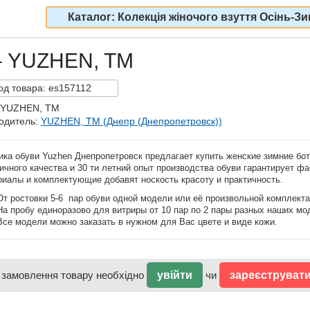
Каталог: Колекція жіночого взуття Осінь-Зи
 – YUZHEN, TM
од
товара:
es157112
 YUZHEN, TM
одитель:
YUZHEN, TM (Днепр (Днепропетровск))
ика обуви Yuzhen Днепропетровск предлагает купить женские зимние бот
чного качества и 30 ти летний опыт производства обуви гарантирует ф
риалы и комплектующие добавят носкость красоту и практичность.
От ростовки 5-6 пар обуви одной модели или её произвольной комплекта
На пробу единоразово для витриры от 10 пар по 2 пары разных наших мо
Все модели можно заказать в нужном для Вас цвете и виде кожи.
 замовлення товару необхідно
увійти
чи
зареєструват