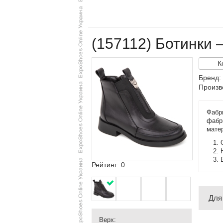
(157112) Ботинки
К
Бренд:
Произв
Фабр
фабри
мате
Рейтинг: 0
Для
Верх: