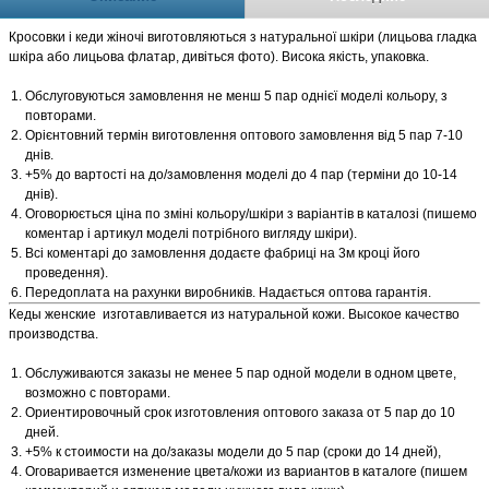
Кросовки і кеди жіночі виготовляються з натуральної шкіри (лицьова гладка
шкіра або лицьова флатар, дивіться фото). Висока якість, упаковка.
Обслуговуються замовлення не менш 5 пар однієї моделі кольору, з
повторами.
Орієнтовний термін виготовлення оптового замовлення від 5 пар 7-10
днів.
+5% до вартості на до/замовлення моделі до 4 пар (терміни до 10-14
днів).
Оговорюється ціна по зміні кольору/шкіри з варіантів в каталозі (пишемо
коментар і артикул моделі потрібного вигляду шкіри).
Всі коментарі до замовлення додаєте фабриці на 3м кроці його
проведення).
Передоплата на рахунки виробників. Надається оптова гарантія.
Кеды женские изготавливается из натуральной кожи. Высокое качество
производства.
Обслуживаются заказы не менее 5 пар одной модели в одном цвете,
возможно с повторами.
Ориентировочный срок изготовления оптового заказа от 5 пар до 10
дней.
+5% к стоимости на до/заказы модели до 5 пар (сроки до 14 дней),
Оговаривается изменение цвета/кожи из вариантов в каталоге (пишем