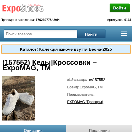
Войти
Проведено заказов на:
176269778 UAH
Артикулов:
9131
Каталог: Колекція жіноче взуття Весна-2025
(157552) Кеды|Кроссовки –
ExpoMAG, TM
Код товара:
es157552
Бренд: ExpoMAG, TM
Производитель:
EXPOMAG (Бровары)
Описание
Последние