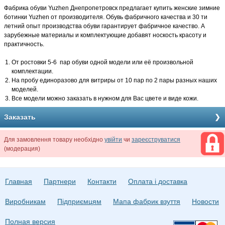
Фабрика обуви Yuzhen Днепропетровск предлагает купить женские зимние
ботинки Yuzhen от производителя. Обувь фабричного качества и 30 ти
летний опыт производства обуви гарантирует фабричное качество. А
зарубежные материалы и комплектующие добавят носкость красоту и
практичность.
От ростовки 5-6 пар обуви одной модели или её произвольной
комплектации.
На пробу единоразово для витриры от 10 пар по 2 пары разных наших
моделей.
Все модели можно заказать в нужном для Вас цвете и виде кожи.
Заказать
Для замовлення товару необхідно
увійти
чи
зареєструватися
(модерация)
Главная
Партнери
Контакти
Оплата і доставка
Виробникам
Підприємцям
Мапа фабрик взуття
Новости
Полная версия