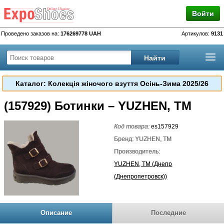
Войти
Проведено заказов на:
176269778 UAH
Артикулов:
9131
Каталог: Колекція жіночого взуття Осінь-Зима 2025/26
(157929) Ботинки – YUZHEN, TM
Код товара:
es157929
Бренд: YUZHEN, TM
Производитель:
YUZHEN, TM (Днепр
(Днепропетровск))
Описание
Последние