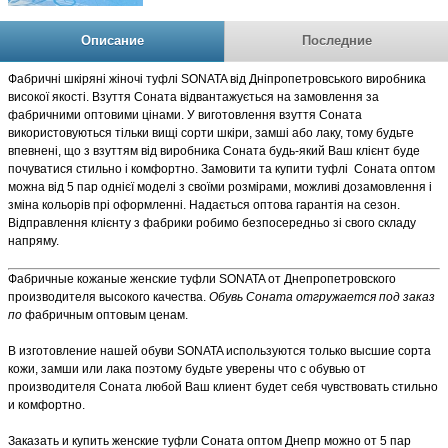
Описание
Последние
Фабричні шкіряні жіночі туфлі SONATA від Дніпропетровського виробника
високої якості. Взуття Соната відвантажується на замовлення за
фабричними оптовими цінами. У виготовлення взуття Соната
використовуються тільки вищі сорти шкіри, замші або лаку, тому будьте
впевнені, що з взуттям від виробника Соната будь-який Ваш клієнт буде
почуватися стильно і комфортно. Замовити та купити туфлі Соната оптом
можна від 5 пар однієї моделі з своїми розмірами, можливі дозамовлення і
зміна кольорів прі оформленні. Надається оптова гарантія на сезон.
Відправлення клієнту з фабрики робимо безпосередньо зі свого складу
напряму.
Фабричные кожаные женские туфли SONATA от Днепропетровского
производителя высокого качества.
Обувь Соната отгружается под заказ
по
фабричным оптовым ценам.
В изготовление нашей обуви SONATA используются только высшие сорта
кожи, замши или лака поэтому будьте уверены что с обувью от
производителя Соната любой Ваш клиент будет себя чувствовать стильно
и комфортно.
Заказать и купить женские туфли Соната оптом Днепр можно от 5 пар