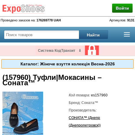
Войти
Проведено заказов на:
176269778 UAH
Артикулов:
9131
Система КодТранзит
⇓
Каталог: Жіноче взуття колекція Весна-2026
(157960) Туфли|Мокасины –
Соната™
Код товара:
es157960
Бренд: Соната™
Производитель:
СОНАТА™ (Днепр
(Днепропетровск))