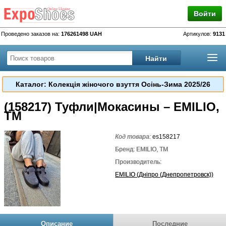
Войти
Проведено заказов на:
176261498 UAH
Артикулов:
9131
Каталог: Колекція жіночого взуття Осінь-Зима 2025/26
(158217) Туфли|Мокасины – EMILIO,
TM
Код товара:
es158217
Бренд: EMILIO, TM
Производитель:
EMILIO (Дніпро (Днепропетровск))
Описание
Последние