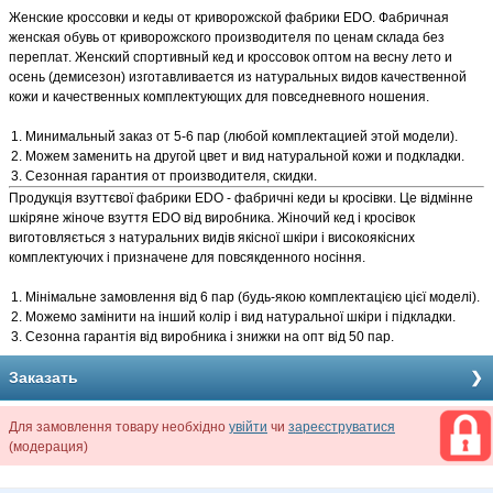
Женские кроссовки и кеды от криворожской фабрики EDO. Фабричная
женская обувь от криворожского производителя по ценам склада без
переплат. Женский спортивный кед и кроссовок оптом на весну лето и
осень (демисезон) изготавливается из натуральных видов качественной
кожи и качественных комплектующих для повседневного ношения.
Минимальный заказ от 5-6 пар (любой комплектацией этой модели).
Можем заменить на другой цвет и вид натуральной кожи и подкладки.
Сезонная гарантия от производителя, скидки.
Продукція взуттєвої фабрики EDO - фабричні кеди ы кросівки. Це відмінне
шкіряне жіноче взуття EDO від виробника. Жіночий кед і кросівок
виготовляється з натуральних видів якісної шкіри і високоякісних
комплектуючих і призначене для повсякденного носіння.
Мінімальне замовлення від 6 пар (будь-якою комплектацією цієї моделі).
Можемо замінити на інший колір і вид натуральної шкіри і підкладки.
Сезонна гарантія від виробника і знижки на опт від 50 пар.
Заказать
Для замовлення товару необхідно
увійти
чи
зареєструватися
(модерация)