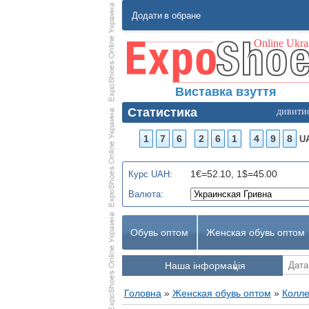
Додати в обране
Виставка взуття
Статистика
дивити
1
7
6
2
6
1
4
9
8
U
1€=52.10, 1$=45.00
Курс UAH:
Валюта:
Обувь оптом
Женская обувь оптом
Наша інформація
Головна
»
Женская обувь оптом
»
Колле