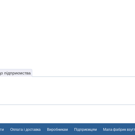
до підприємства
ти
Оплата і доставка
Виробникам
Підприємцям
Мапа фабрик взут