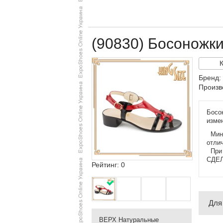
(90830) Босоножки
Бренд:
Произв
Босо
изме
Мини
отлич
При 
СДЕЛ
Рейтинг: 0
Для
ВЕРХ Натуральные