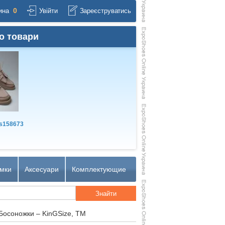
0
ина
Увійти
Зареєструватись
о товари
s158673
мки
Аксесуари
Комплектующие
Босоножки – KinGSize, TM