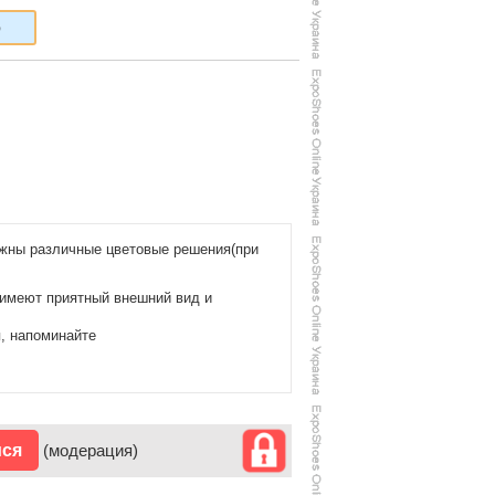
6
жны различные цветовые решения(при
 имеют приятный внешний вид и
, напоминайте
ися
(модерация)