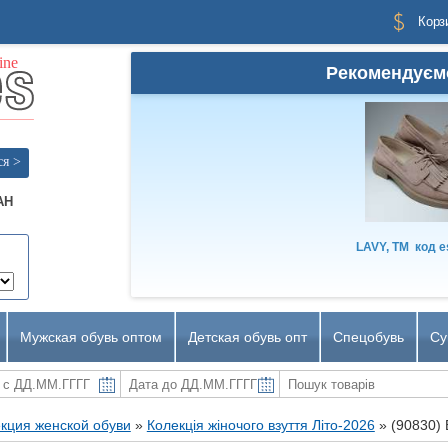
Корз
Рекомендуєм
ся >
AH
LAVY, TM
код
e
Мужская обувь оптом
Детская обувь опт
Спецобувь
Су
кция женской обуви
»
Колекція жіночого взуття Літо-2026
»
(90830) 