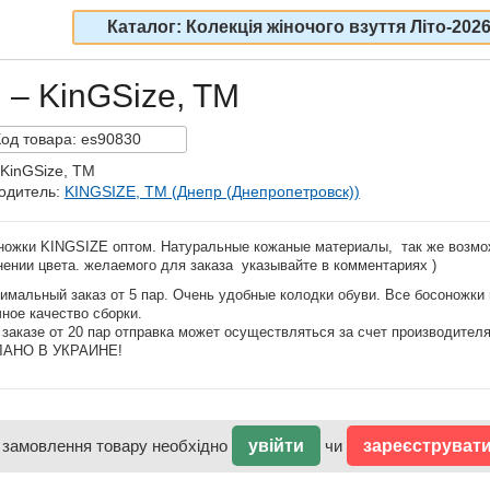
Каталог: Колекція жіночого взуття Літо-202
 – KinGSize, TM
Код
товара:
es90830
 KinGSize, TM
одитель:
KINGSIZE, TM (Днепр (Днепропетровск))
ножки KINGSIZE оптом. Натуральные кожаные материалы, так же возмо
нении цвета. желаемого для заказа указывайте в комментариях )
мальный заказ от 5 пар. Очень удобные колодки обуви. Все босоножки
ное качество сборки.
заказе от 20 пар отправка может осуществляться за счет производителя
АНО В УКРАИНЕ!
 замовлення товару необхідно
увійти
чи
зареєструват