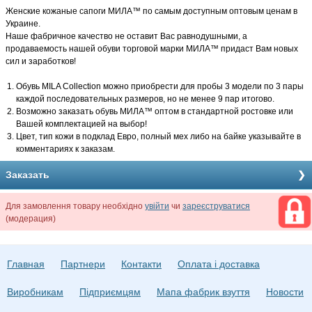
Женские кожаные сапоги МИЛА
™ по самым доступным оптовым ценам в
Украине.
Наше фабричное качество не оставит Вас равнодушными, а
продаваемость нашей обуви торговой марки МИЛА™ придаст Вам новых
сил и заработков!
Обувь MILA Collection можно приобрести для пробы 3 модели по 3 пары
каждой последовательных размеров, но не менее 9 пар итогово.
Возможно заказать обувь МИЛА
™ оптом в стандартной ростовке или
Вашей комплектацией на выбор!
Цвет, тип кожи в подклад Евро, полный мех либо на байке указывайте в
комментариях к заказам.
Заказать
Для замовлення товару необхідно
увійти
чи
зареєструватися
(модерация)
Главная
Партнери
Контакти
Оплата і доставка
Виробникам
Підприємцям
Мапа фабрик взуття
Новости