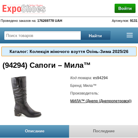
Войти
Проведено заказов на:
176269778 UAH
Артикулов:
9131
Каталог: Колекція жіночого взуття Осінь-Зима 2025/26
(94294) Сапоги – Мила™
Код товара:
es94294
Бренд: Мила™
Производитель:
МИЛА™ (Днепр (Днепропетровск))
Описание
Последние