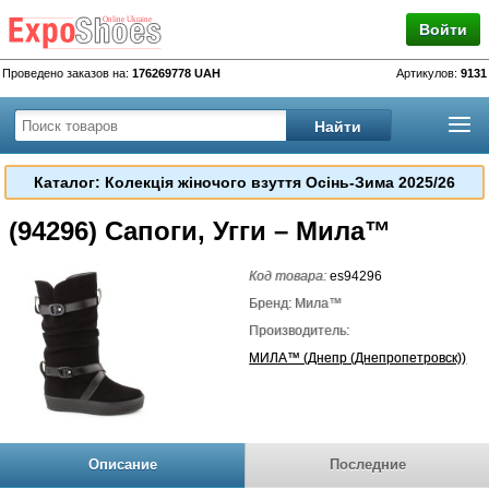
Войти
Проведено заказов на:
176269778 UAH
Артикулов:
9131
Каталог: Колекція жіночого взуття Осінь-Зима 2025/26
(94296) Сапоги, Угги – Мила™
Код товара:
es94296
Бренд: Мила™
Производитель:
МИЛА™ (Днепр (Днепропетровск))
Описание
Последние