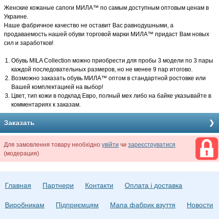
Женские кожаные сапоги МИЛА
™ по самым доступным оптовым ценам в
Украине.
Наше фабричное качество не оставит Вас равнодушными, а
продаваемость нашей обуви торговой марки МИЛА™ придаст Вам новых
сил и заработков!
Обувь MILA Collection можно приобрести для пробы 3 модели по 3 пары
каждой последовательных размеров, но не менее 9 пар итогово.
Возможно заказать обувь МИЛА
™ оптом в стандартной ростовке или
Вашей комплектацией на выбор!
Цвет, тип кожи в подклад Евро, полный мех либо на байке указывайте в
комментариях к заказам.
Заказать
Для замовлення товару необхідно
увійти
чи
зареєструватися
(модерация)
Главная
Партнери
Контакти
Оплата і доставка
Виробникам
Підприємцям
Мапа фабрик взуття
Новости