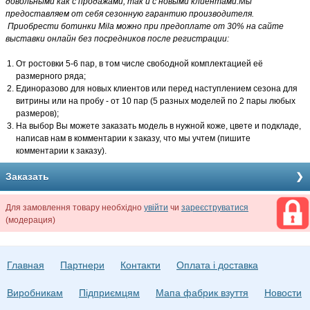
довольными как с продажами, так и с новыми клиентами.Мы
предоставляем от себя сезонную гарантию производителя.
Приобрести ботинки Mila можно при предоплате от 30% на сайте
выставки онлайн без посредников после регистрации:
От ростовки 5-6 пар, в том числе свободной комплектацией её
размерного ряда;
Единоразово для новых клиентов или перед наступлением сезона для
витрины или на пробу - от 10 пар (5 разных моделей по 2 пары любых
размеров);
На выбор Вы можете заказать модель в нужной коже, цвете и подкладе,
написав нам в комментарии к заказу, что мы учтем (пишите
комментарии к заказу).
Заказать
Для замовлення товару необхідно
увійти
чи
зареєструватися
(модерация)
Главная
Партнери
Контакти
Оплата і доставка
Виробникам
Підприємцям
Мапа фабрик взуття
Новости