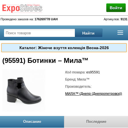
Войти
Проведено заказов на:
176269778 UAH
Артикулов:
9131
Каталог: Жіноче взуття колекція Весна-2026
(95591) Ботинки – Мила™
Код товара:
es95591
Бренд: Мила™
Производитель:
МИЛА™ (Днепр (Днепропетровск))
Описание
Последние