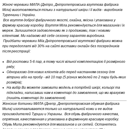
Жіночі черевики МИЛА (Дніпро, Дніпропетровська взуттєва фабрика
Міла) виготовляються тільки з натуральної шкіри і її видів - виробників
Туреччини і України.
Все взуття доброї фабричного якості, охайна, якісна і упакована у
фірмову красиву коробку. Взуття Міла рекомендується для магазинів і їх
мереж. Залишитеся задоволеними як з продажами, так і новими
кліентамі. Ми надаємо від себе сезонну гарантію виробника.
Придбати черевики Mila Дніпропетровської взуттєвої фабрики можна
при передоплаті від 30% на сайті виставки онлайн без посередників
після реєстрації:
Від ростовки 5-6 пар, в тому числі вільної комплектацією її розмірного
ряду;
Одноразово для нових клієнтів або перед настанням сезону для
вітрини або на пробу - від 10 пар (5 різних моделей по 2 пари будь-яких
розмірів);
На вибір Ви можете замовити модель в потрібній шкірі, кольорі та
підкладки, написавши нам в коментарі до замовлення, що ми врахуємо
(пишіть коментарі до замовлення).
Женские ботинки МИЛА (Днепр, Днепропетровская обувная фабрика
Мила) изготавливаются только из натуральной кожи и ее видов
производителей Турции и Украины. Вся обувь фабричного качества,
опрятная, качественная и упакована в фирменную красивую коробку.
Обувь Мила рекомендуется для магазинов и их сетей. Останетесь