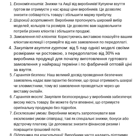
Економія коштів
: Знижки та Акції від виробників! Купуючи взуття
гуртом ви отримуєте у нас кращі ціни виробників. Це дозволяє
знизити собівартість товару і збільшити маржу прибутку.
Широкий асортимент
: Виробники пропонують широкий вибір
моделей, кольорів та розмірів. Це дозволяє вам задовольнити
потреби різних клієнтів і збільшити продажі.
Замовлення під клієнтів
: Користуючись виставкою показуйте вашим
клієнтам колекції і отримуйте від них замовлення по передоплаті.
Закупівля взуття гуртом
: від 5 пар однієї моделі своїми
розмірами чи ростовкою, з передоплатою від 30% на
виробника продукції для початку виготовлення гуртового
замовлення у найкращі терміни і по фабричній оптовій ціні
за взуття.
Гарантія безпеки
: Наш великий досвід проведення безпечних
замовлень надає вам гарантію безпеки, що гроші отримають шахраї
чи зловмистники, тому всі замовлення проводяться через цю
виставку онлайн.
Гарантія якості
: Закупівля безпосередньо у виробників забезпечує
високу якість товару. Ви можете бути впевнені, що отримуєте
оригінальну продукцію без підробок.
Ексклюзивні умови
: Виробники можуть запропонувати вам
ексклюзивні умови співпраці, такі як спеціальні знижки, бонуси або
відстрочку платежу. Це допомагає знизити фінансові ризики і
покращити грошовий потік.
Підтримка та консультації
: Виробники часто надають підтримку