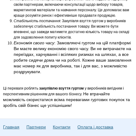
своїм партнерам, включаючи консультації щодо вибору товарів,
маркетингові матеріали та навчання персоналу. Це допомагає вам
краще розуміти ринок і ефективніше продавати продукцію.
Стабільність постачання
: Закупівля взуття гуртом у виробників
забезпечує стабільність постачання товару. Ви можете бути
впевнені, що завжди матимете достатню кількість товару на складі
для задоволення попиту клієнтів.
Економія свого часу
: Замовляючі гуртом на цій платформі
Ви маєте велику економію свого часу. Ви не витрачаєте на
переїздах, харчуванні і всіляких ризиках на шляхах, а все
робите сидячи дома чи на роботі. Кожне ваше замовлення
має номер як для виробника, так і для вас, з можливістю
роздрукувати.
Ці переваги роблять
закупівлю взуття гуртом
у виробників вигідним і
Не втрачайте
перспективним рішенням для вашого бізнесу.
можливість скористатися всіма перевагами гуртових покупок та
зробіть свій бізнес ще успішнішим!
Главная
Партнери
Контакти
Оплата і доставка