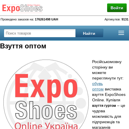
Войти
Проведено заказов на:
176261498 UAH
Артикулов:
9131
Взуття оптом
Російськомовну
сторінку ви
можете
переглянути тут:
обувь
оптом
виставка
взуття ExpoShoes
Online. Купівля
– це
взуття гуртом
чудова
можливість для
підприємців та
магазинів