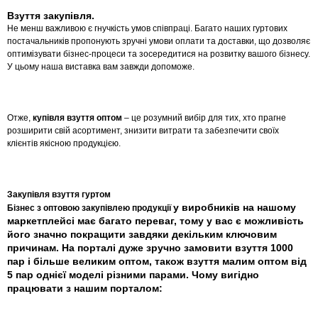
Взуття закупівля.
Не менш важливою є гнучкість умов співпраці. Багато наших гуртових
постачальників пропонують зручні умови оплати та доставки, що дозволяє
оптимізувати бізнес-процеси та зосередитися на розвитку вашого бізнесу.
У цьому наша виставка вам завжди допоможе.
Отже,
купівля взуття оптом
– це розумний вибір для тих, хто прагне
розширити свій асортимент, знизити витрати та забезпечити своїх
клієнтів якісною продукцією.
Закупівля взуття гуртом
у виробників на нашому
Бізнес з оптовою закупівлею продукції
маркетплейсі має багато переваг, тому у вас є
можливість
його значно покращити завдяки декільким ключовим
причинам. На порталі дуже зручно замовити взуття 1000
пар і більше
великим оптом
, також взуття
малим оптом
від
5 пар однієї моделі різними парами. Чому вигідно
працювати з нашим порталом: