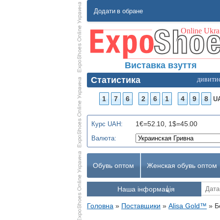
Додати в обране
Виставка взуття
Статистика
дивити
1
7
6
2
6
1
4
9
8
U
1€=52.10, 1$=45.00
Курс UAH:
Валюта:
Обувь оптом
Женская обувь оптом
Наша інформація
Головна
»
Поставщики
»
Alisa Gold™
»
Б