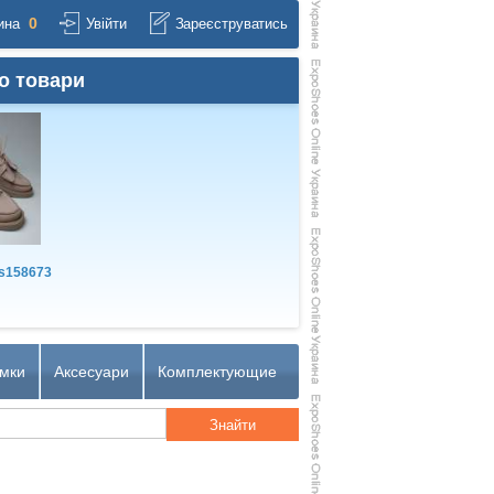
0
ина
Увійти
Зареєструватись
о товари
s158673
мки
Аксесуари
Комплектующие