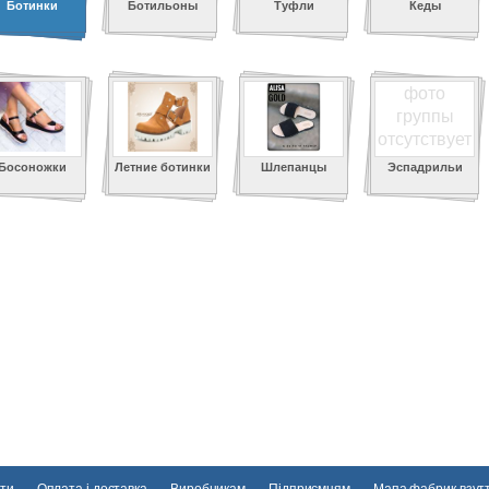
Ботинки
Ботильоны
Туфли
Кеды
фото
группы
отсутствует
Босоножки
Летние ботинки
Шлепанцы
Эспадрильи
ти
Оплата і доставка
Виробникам
Підприємцям
Мапа фабрик взут