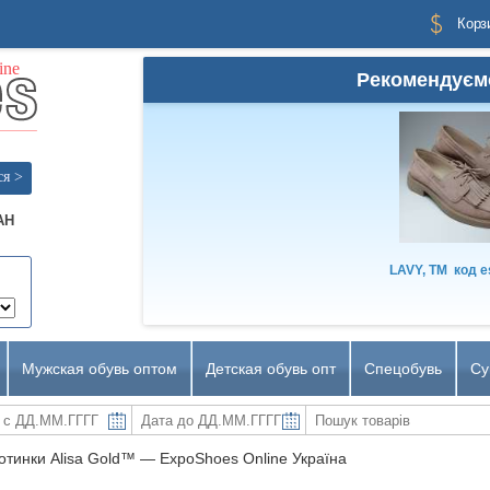
Корз
Рекомендуєм
ся >
AH
LAVY, TM
код
e
Мужская обувь оптом
Детская обувь опт
Спецобувь
Су
отинки Alisa Gold™ ― ExpoShoes Online Україна