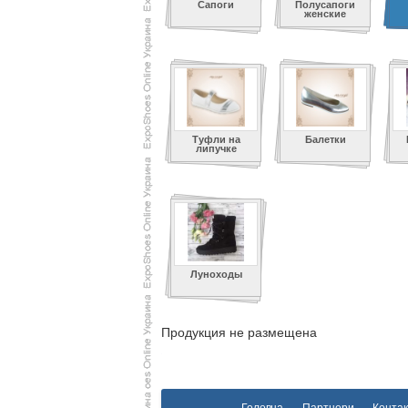
Сапоги
Полусапоги
женские
Туфли на
Балетки
липучке
Луноходы
Продукция не размещена
Головна
Партнери
Контак