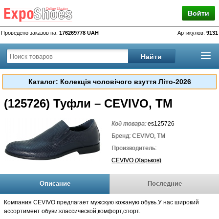
Войти
Проведено заказов на:
176269778 UAH
Артикулов:
9131
Каталог: Колекція чоловічого взуття Літо-2026
(125726) Туфли – CEVIVO, TM
Код товара:
es125726
Бренд: CEVIVO, TM
Производитель:
CEVIVO (Харьков)
Описание
Последние
Компания CEVIVO предлагает мужскую кожаную обувь.У нас широкий
ассортимент обуви:классической,комфорт,спорт.