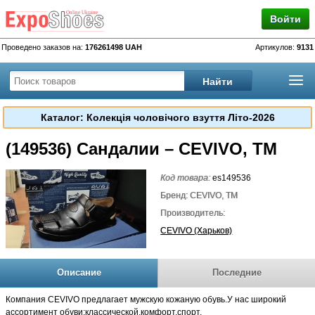
Войти
Проведено заказов на:
176261498 UAH
Артикулов:
9131
Каталог: Колекція чоловічого взуття Літо-2026
(149536) Сандалии – CEVIVO, TM
Код товара:
es149536
Бренд: CEVIVO, TM
Производитель:
CEVIVO (Харьков)
Описание
Последние
Компания CEVIVO предлагает мужскую кожаную обувь.У нас широкий
ассортимент обуви:классической,комфорт,спорт.