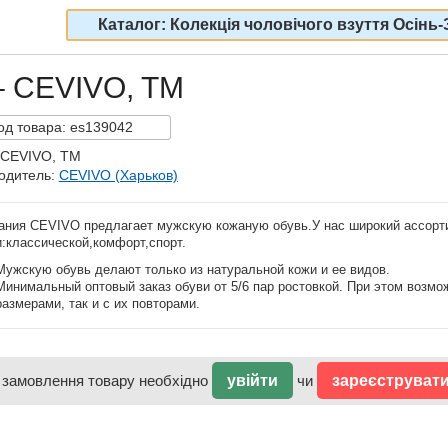
Каталог: Колекція чоловічого взуття Осінь-
– CEVIVO, TM
од
товара:
es139042
 CEVIVO, TM
одитель:
CEVIVO (Харьков)
ания CEVIVO предлагает мужскую кожаную обувь.У нас широкий ассорт
и:классической,комфорт,спорт.
Мужскую обувь делают только из натуральной кожи и ее видов.
Минимальный оптовый заказ обуви от 5/6 пар ростовкой. При этом возмо
размерами, так и с их повторами.
 замовлення товару необхідно
увійти
чи
зареєструват