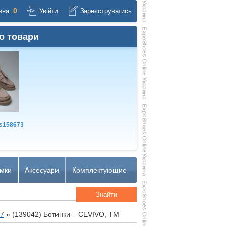
0
ина
Увійти
Зареєструватись
о товари
s158673
мки
Аксесуари
Комплектующие
27
»
(139042) Ботинки – CEVIVO, TM