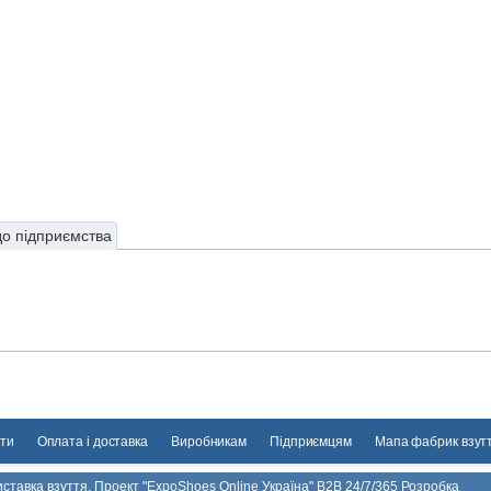
до підприємства
ти
Оплата і доставка
Виробникам
Підприємцям
Мапа фабрик взут
ставка взуття. Проект "ExpoShoes Online Україна" B2B 24/7/365 Розробка