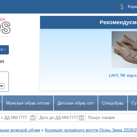
Корз
Рекомендуєм
ся >
AH
LAVY, TM
код
e
Мужская обувь оптом
Детская обувь опт
Спецобувь
Су
кции мужской обуви
»
Колекція чоловічого взуття Осінь-Зима 2026/