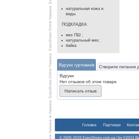
натуральная кожа и
виды.
ПОДКЛАДКА:
мех ПШ ;
натуральный мех;
байка
Відгуки гуртовиків
Створити питання 
Відгуки
Нет отзывов об этом товаре
Написать отзыв
Головна
Партнери
Контак
© 2005-2026 ExpoShoes.com.ua | by ©2011 Ви