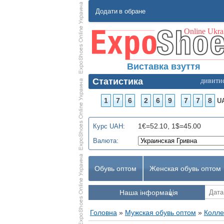
Додати в обране
Виставка взуття
Статистика
дивити
1
7
6
2
6
9
7
7
8
U
1€=52.10, 1$=45.00
Курс UAH:
Валюта:
Обувь оптом
Женская обувь оптом
Наша інформація
Головна
»
Мужская обувь оптом
»
Колле