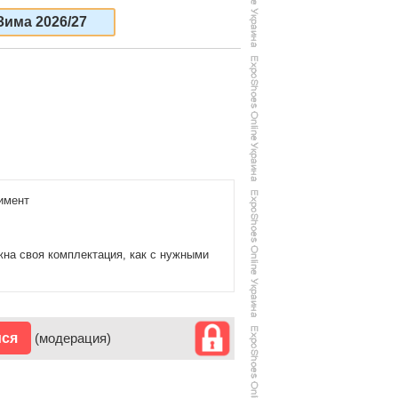
Зима 2026/27
имент
жна своя комплектация, как с нужными
ися
(модерация)