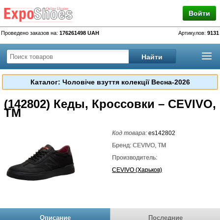
Войти
Проведено заказов на:
176261498 UAH
Артикулов:
9131
Каталог: Чоловіче взуття колекції Весна-2026
(142802) Кеды, Кроссовки – CEVIVO,
TM
Код товара:
es142802
Бренд: CEVIVO, TM
Производитель:
CEVIVO (Харьков)
Описание
Последние