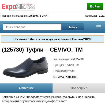
Войти
Проведено заказов на:
176269778 UAH
Артикулов:
9131
Каталог: Чоловіче взуття колекції Весна-2026
(125730) Туфли – CEVIVO, TM
Код товара:
es125730
Бренд: CEVIVO, TM
Производитель:
CEVIVO (Харьков)
Описание
Последние
Компания CEVIVO предлагает мужскую кожаную обувь.У нас широкий
ассортимент обуви:классической,комфорт,спорт.