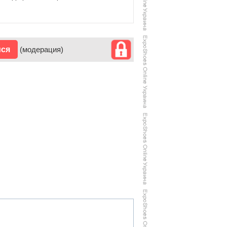
ися
(модерация)