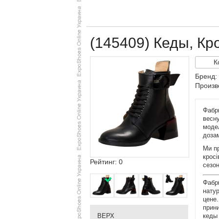
(145409) Кеды, Кро
К
Бренд: 
Произв
Фабри
весну
модел
доза
Ми пр
кросі
Рейтинг: 0
сезон
Фабр
натур
цене.
прин
кеды
ВЕРХ