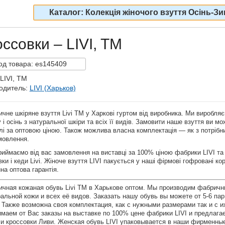
Каталог: Колекція жіночого взуття Осінь-Зи
ссовки – LIVI, TM
од
товара:
es145409
LIVI, TM
одитель:
LIVI (Харьков)
чне шкіряне взуття Livi TM у Харкові гуртом від виробника. Ми виробляєм
 і осінь з натуральної шкіри та всіх її видів. Замовити наше взуття ви м
і за оптовою ціною. Також можлива власна комплектація — як з потрібним
мовлення.
иймаємо від вас замовлення на виставці за 100% ціною фабрики LIVI та
вки і кеди Livi. Жіноче взуття LIVI пакується у наші фірмові гофровані к
на оптова гарантія.
ичная кожаная обувь Livi TM в Харькове оптом. Мы производим фабричн
альной кожи и всех её видов. Заказать нашу обувь вы можете от 5-6 па
 Также возможна своя комплектация, как с нужными размерами так и с 
имаем от Вас заказы на выставке по 100% цене фабрики LIVI и предлаг
 и кроссовки Ливи. Женская обувь LIVI упаковывается в наши фирменны