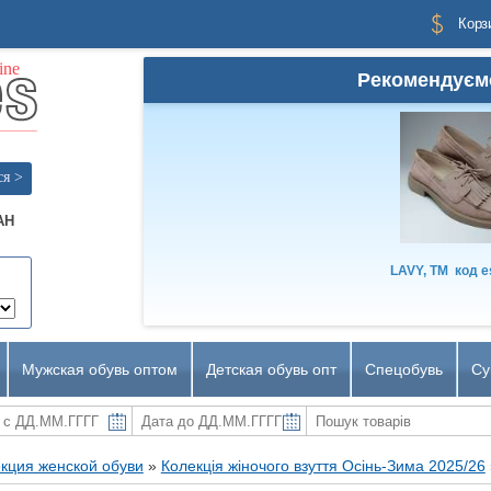
Корз
Рекомендуєм
ся >
AH
LAVY, TM
код
e
Мужская обувь оптом
Детская обувь опт
Спецобувь
Су
кция женской обуви
»
Колекція жіночого взуття Осінь-Зима 2025/26