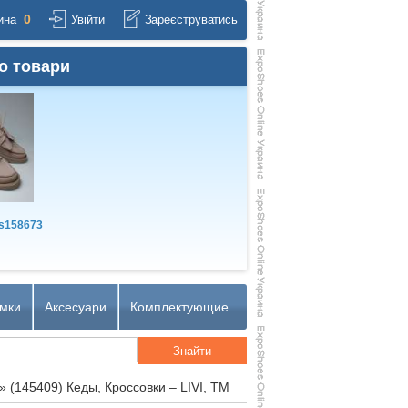
0
ина
Увійти
Зареєструватись
о товари
s158673
мки
Аксесуари
Комплектующие
»
(145409) Кеды, Кроссовки – LIVI, TM