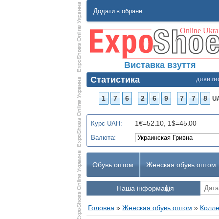
Додати в обране
Виставка взуття
Статистика
дивити
1
7
6
2
6
9
7
7
8
U
1€=52.10, 1$=45.00
Курс UAH:
Валюта:
Обувь оптом
Женская обувь оптом
Наша інформація
Головна
»
Женская обувь оптом
»
Колле