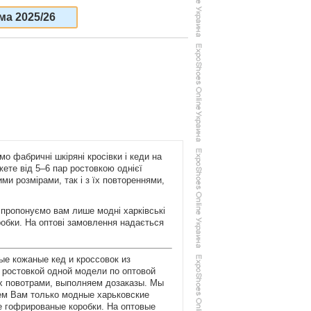
ма 2025/26
о фабричні шкіряні кросівки і кеди на
ожете від 5–6 пар ростовкою однієї
и розмірами, так і з їх повтореннями,
 пропонуємо вам лише модні харківські
оробки. На оптові замовлення надається
ые кожаные кед и кроссовок из
р ростовкой одной модели по оптовой
их повотрами, выполняем дозаказы. Мы
аем Вам только модные харьковские
е гофрированые коробки. На оптовые