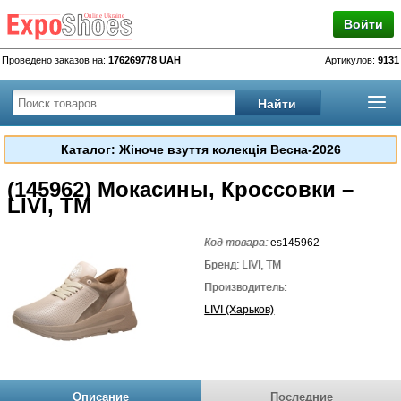
Войти
Проведено заказов на:
176269778 UAH
Артикулов:
9131
Каталог: Жіноче взуття колекція Весна-2026
(145962) Мокасины, Кроссовки –
LIVI, TM
Код товара:
es145962
Бренд: LIVI, TM
Производитель:
LIVI (Харьков)
Описание
Последние