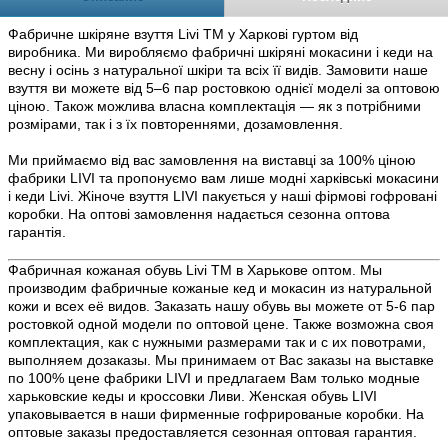
Фабричне шкіряне взуття Livi TM у Харкові гуртом від
виробника. Ми виробляємо фабричні шкіряні мокасини і кеди на
весну і осінь з натуральної шкіри та всіх її видів. Замовити наше
взуття ви можете від 5–6 пар ростовкою однієї моделі за оптовою
ціною. Також можлива власна комплектація — як з потрібними
розмірами, так і з їх повтореннями, дозамовлення.
Ми приймаємо від вас замовлення на виставці за 100% ціною
фабрики LIVI та пропонуємо вам лише модні харківські мокасини
і кеди Livi. Жіноче взуття LIVI пакується у наші фірмові гофровані
коробки. На оптові замовлення надається сезонна оптова
гарантія.
Фабричная кожаная обувь Livi TM в Харькове оптом. Мы
производим фабричные кожаные кед и мокасин из натуральной
кожи и всех её видов. Заказать нашу обувь вы можете от 5-6 пар
ростовкой одной модели по оптовой цене. Также возможна своя
комплектация, как с нужными размерами так и с их повотрами,
выполняем дозаказы. Мы принимаем от Вас заказы на выставке
по 100% цене фабрики LIVI и предлагаем Вам только модные
харьковские кеды и кроссовки Ливи. Женская обувь LIVI
упаковывается в наши фирменные гофрированые коробки. На
оптовые заказы предоставляется сезонная оптовая гарантия.