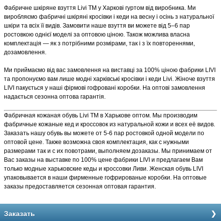
Фабричне шкіряне взуття Livi TM у Харкові гуртом від виробника. Ми
виробляємо фабричні шкіряні кросівки і кеди на весну і осінь з натуральної
шкіри та всіх її видів. Замовити наше взуття ви можете від 5–6 пар
ростовкою однієї моделі за оптовою ціною. Також можлива власна
комплектація — як з потрібними розмірами, так і з їх повтореннями,
дозамовлення.
Ми приймаємо від вас замовлення на виставці за 100% ціною фабрики LIVI
та пропонуємо вам лише модні харківські кросівки і кеди Livi. Жіноче взуття
LIVI пакується у наші фірмові гофровані коробки. На оптові замовлення
надається сезонна оптова гарантія.
Фабричная кожаная обувь Livi TM в Харькове оптом. Мы производим
фабричные кожаные кед и кроссовок из натуральной кожи и всех её видов.
Заказать нашу обувь вы можете от 5-6 пар ростовкой одной модели по
оптовой цене. Также возможна своя комплектация, как с нужными
размерами так и с их повотрами, выполняем дозаказы. Мы принимаем от
Вас заказы на выставке по 100% цене фабрики LIVI и предлагаем Вам
только модные харьковские кеды и кроссовки Ливи. Женская обувь LIVI
упаковывается в наши фирменные гофрированые коробки. На оптовые
заказы предоставляется сезонная оптовая гарантия.
Заказать