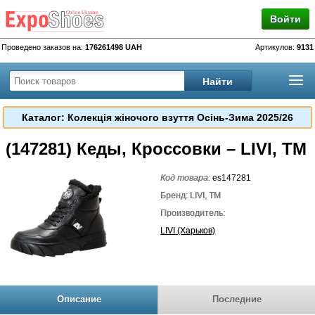
Войти
Проведено заказов на:
176261498 UAH
Артикулов:
9131
Каталог: Колекція жіночого взуття Осінь-Зима 2025/26
(147281) Кеды, Кроссовки – LIVI, TM
Код товара:
es147281
Бренд: LIVI, TM
Производитель:
LIVI (Харьков)
Описание
Последние