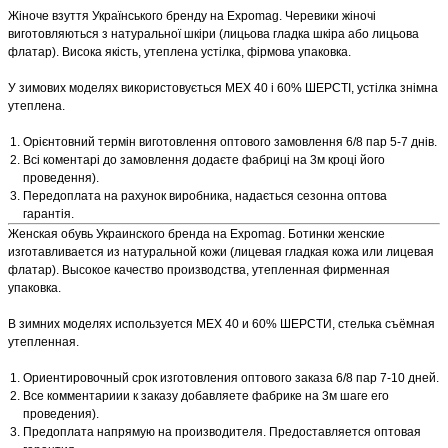
Жіноче взуття Українського бренду на Expomag. Черевики жіночі
виготовляються з натуральної шкіри (лицьова гладка шкіра або лицьова
флатар). Висока якість, утеплена устілка, фірмова упаковка.
У зимових моделях використовується МЕХ 40 і 60% ШЕРСТІ, устілка знімна
утеплена.
Орієнтовний термін виготовлення оптового замовлення 6/8 пар 5-7 днів.
Всі коментарі до замовлення додаєте фабриці на 3м кроці його
проведення).
Передоплата на рахунок виробника, надається сезонна оптова
гарантія.
Женская обувь Украинского бренда на Expomag. Ботинки женские
изготавливается из натуральной кожи (лицевая гладкая кожа или лицевая
флатар). Высокое качество производства, утепленная фирменная
упаковка.
В зимних моделях используется МЕХ 40 и 60% ШЕРСТИ, стелька съёмная
утепленная.
Ориентировочный срок изготовления оптового заказа 6/8 пар 7-10 дней.
Все комментариии к заказу добавляете фабрике на 3м шаге его
проведения).
Предоплата напрямую на производителя. Предоставляется оптовая