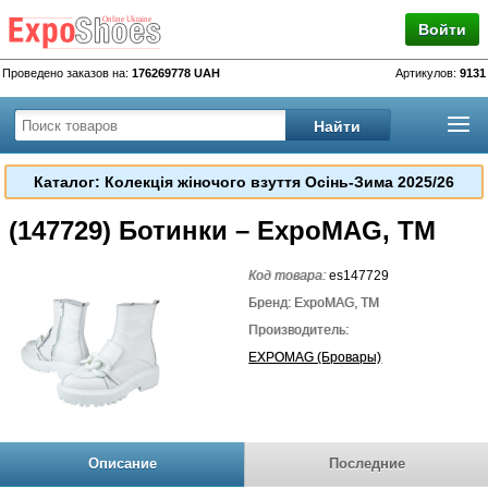
Войти
Проведено заказов на:
176269778 UAH
Артикулов:
9131
Каталог: Колекція жіночого взуття Осінь-Зима 2025/26
(147729) Ботинки – ExpoMAG, TM
Код товара:
es147729
Бренд: ExpoMAG, TM
Производитель:
EXPOMAG (Бровары)
Описание
Последние