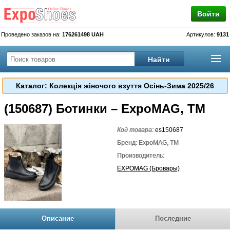
Войти
Проведено заказов на:
176261498 UAH
Артикулов:
9131
Каталог: Колекція жіночого взуття Осінь-Зима 2025/26
(150687) Ботинки – ExpoMAG, TM
Код товара:
es150687
Бренд: ExpoMAG, TM
Производитель:
EXPOMAG (Бровары)
Описание
Последние