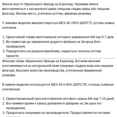
Жіноче взуття Українського бренду на Expomag. Черевики жіночі
виготовляються з натуральної шкіри (лицьова гладка шкіра або лицьова
флатар). Висока якість, утеплена устілка, фірмова упаковка.
У зимових моделях використовується МЕХ 40 і 60% ШЕРСТІ, устілка знімна
утеплена.
Орієнтовний термін виготовлення оптового замовлення 6/8 пар 5-7 днів.
Всі коментарі до замовлення додаєте фабриці на 3м кроці його
проведення).
Передоплата на рахунок виробника, надається сезонна оптова
гарантія.
Женская обувь Украинского бренда на Expomag. Ботинки женские
изготавливается из натуральной кожи (лицевая гладкая кожа или лицевая
флатар). Высокое качество производства, утепленная фирменная
упаковка.
В зимних моделях используется МЕХ 40 и 60% ШЕРСТИ, стелька съёмная
утепленная.
Ориентировочный срок изготовления оптового заказа 6/8 пар 7-10 дней.
Все комментариии к заказу добавляете фабрике на 3м шаге его
проведения).
Предоплата напрямую на производителя. Предоставляется оптовая