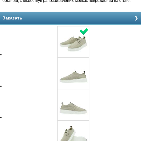
органов), способствуя ранозажевлению мелких повреждений на стопе.
Заказать