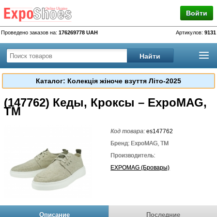
Войти
Проведено заказов на:
176269778 UAH
Артикулов:
9131
Каталог: Колекція жіноче взуття Літо-2025
(147762) Кеды, Кроксы – ExpoMAG,
TM
Код товара:
es147762
Бренд: ExpoMAG, TM
Производитель:
EXPOMAG (Бровары)
Описание
Последние