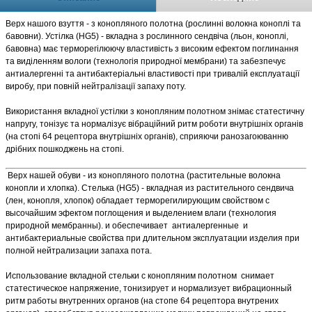
Верх нашого взуття - з конопляного полотна (рослинні волокна коноплі та
бавовни). Устілка (HG5) - вкладна з рослинного сендвіча (льон, коноплі,
бавовна) має терморегілюючу властивість з високим ефектом поглинання
та виділенням вологи (технологія природної мембрани) та забезпечує
антиалергенні та антибактеріальні властивості при тривалій експлуатації
виробу, при повній нейтралізації запаху поту.
Використання вкладної устілки з конопляним полотном знімає статестичну
напругу, тонізує та нормалізує вібраційний ритм роботи внутрішніх органів
(на стопі 64 рецептора внутрішніх органів), сприяючи ранозагоюванню
дрібних пошкоджень на стопі.
Верх нашей обуви - из конопляного полотна (растительные волокна
конопли и хлопка).
Стелька (HG5) - вкладная из растительного сендвича
(лен, конопля, хлопок) обладает терморегилирующим свойством с
высочайшим эфектом поглощения и выделением влаги (технология
природной мембранны). и обеспечивает антиалергенные и
антибактериальные свойства при длительном эксплуатации изделия при
полной нейтрализации запаха пота.
Использование вкладной стельки с конопляним полотном снимает
статестическое напряжение, тонизирует и нормализует вибрационный
ритм работы внутренних органов (на стопе 64 рецептора внутрених