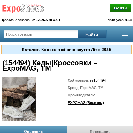
Войти
Проведено заказов на:
176269778 UAH
Артикулов:
9131
Каталог: Колекція жіноче взуття Літо-2025
(154494) Кеды|Кроссовки –
ExpoMAG, TM
Код товара:
es154494
Бренд: ExpoMAG, TM
Производитель:
EXPOMAG (Бровары)
Описание
Последние