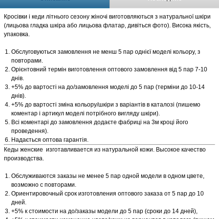
Кросівки і кеди літнього сезону жіночі виготовляються з натуральної шкіри
(лицьова гладка шкіра або лицьова флатар, дивіться фото). Висока якість,
упаковка.
Обслуговуються замовлення не менш 5 пар однієї моделі кольору, з
повторами.
Орієнтовний термін виготовлення оптового замовлення від 5 пар 7-10
днів.
+5% до вартості на до/замовлення моделі до 5 пар (терміни до 10-14
днів).
+5% до вартості зміна кольору/шкіри з варіантів в каталозі (пишемо
коментар і артикул моделі потрібного вигляду шкіри).
Всі коментарі до замовлення додаєте фабриці на 3м кроці його
проведення).
Надається оптова гарантія.
Кеды женские изготавливается из натуральной кожи. Высокое качество
производства.
Обслуживаются заказы не менее 5 пар одной модели в одном цвете,
возможно с повторами.
Ориентировочный срок изготовления оптового заказа от 5 пар до 10
дней.
+5% к стоимости на до/заказы модели до 5 пар (сроки до 14 дней),