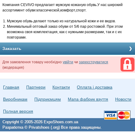
Компания CEVIVO предлагает мужскую кожаную обувь.У нас широкий
ассортимент обуви:классической,комфорт,спорт.
Мужскую обувь делают только из натуральной кожи и ее видов.
Минимальный оптовый заказ обуви от 5/6 пар ростовкой. При этом
возможна своя комплектация, как с нужными размерами, так и с их
повторами.
Заказать
Для замовлення товару необхідно
увійти
чи
зареєструватися
(модерация)
Главная
Партнери
Контакти
Оплата і доставка
Виробникам
Підприємцям
Мапа фабрик взуття
Новости
Полная версия
Copyright © 2005-2026 ExpoShoes.com.ua
Разработка © Privatshoes (.org) Все права защищены.