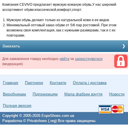
Компания CEVIVO предлагает мужскую кожаную обувь.У нас широкий
ассортимент обуви:классической,комфорт,спорт.
Мужскую обувь делают только из натуральной кожи и ее видов.
Минимальный оптовый заказ обуви от 5/6 пар ростовкой. При этом
возможна своя комплектация, как с нужными размерами, так и с их
повторами.
Заказать
Для замовлення товару необхідно
увійти
чи
зареєструватися
(модерация)
Главная
Партнери
Контакти
Оплата і доставка
Виробникам
Підприємцям
Мапа фабрик взуття
Новости
Полная версия
Copyright © 2005-2026 ExpoShoes.com.ua
Разработка © Privatshoes (.org) Все права защищены.