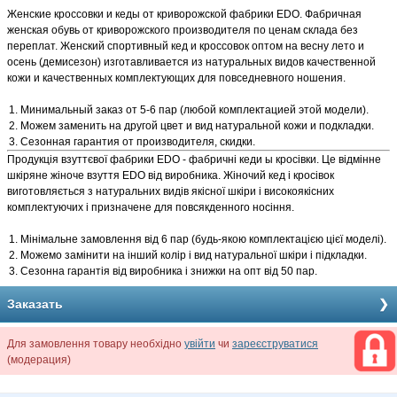
Женские кроссовки и кеды от криворожской фабрики EDO. Фабричная
женская обувь от криворожского производителя по ценам склада без
переплат. Женский спортивный кед и кроссовок оптом на весну лето и
осень (демисезон) изготавливается из натуральных видов качественной
кожи и качественных комплектующих для повседневного ношения.
Минимальный заказ от 5-6 пар (любой комплектацией этой модели).
Можем заменить на другой цвет и вид натуральной кожи и подкладки.
Сезонная гарантия от производителя, скидки.
Продукція взуттєвої фабрики EDO - фабричні кеди ы кросівки. Це відмінне
шкіряне жіноче взуття EDO від виробника. Жіночий кед і кросівок
виготовляється з натуральних видів якісної шкіри і високоякісних
комплектуючих і призначене для повсякденного носіння.
Мінімальне замовлення від 6 пар (будь-якою комплектацією цієї моделі).
Можемо замінити на інший колір і вид натуральної шкіри і підкладки.
Сезонна гарантія від виробника і знижки на опт від 50 пар.
Заказать
Для замовлення товару необхідно
увійти
чи
зареєструватися
(модерация)