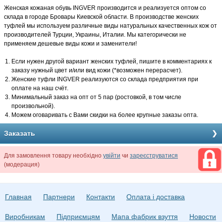
Женская кожаная обувь INGVER производится и реализуется оптом со
склада в городе Бровары Киевской области. В производстве женских
туфлей мы используем различные виды натуральных качественных кож от
производителей Турции, Украины, Италии. Мы категорически не
применяем дешевые виды кожи и заменители!
Если нужен другой вариант женских туфлей, пишите в комментариях к
заказу нужный цвет и/или вид кожи (*возможен перерасчет).
Женские туфли INGVER реализуются со склада предприятия при
оплате на наш счёт.
Минимальный заказ на опт от 5 пар (ростовкой, в том числе
произвольной).
Можем оговаривать с Вами скидки на более крупные заказы опта.
Заказать
Для замовлення товару необхідно
увійти
чи
зареєструватися
(модерация)
Главная
Партнери
Контакти
Оплата і доставка
Виробникам
Підприємцям
Мапа фабрик взуття
Новости