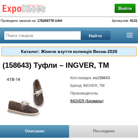
Войти
Проведено заказов на:
176269778 UAH
Артикулов:
9131
Каталог: Жіноче взуття колекція Весна-2026
(158643) Туфли – INGVER, TM
Код товара:
es158643
Бренд: INGVER, TM
Производитель:
INGVER (Бровары)
Описание
Последние