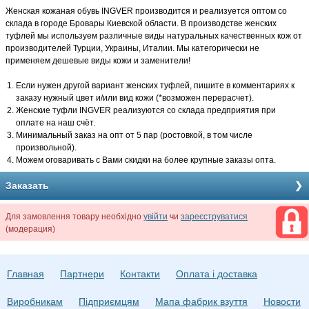
Женская кожаная обувь INGVER производится и реализуется оптом со
склада в городе Бровары Киевской области. В производстве женских
туфлей мы используем различные виды натуральных качественных кож от
производителей Турции, Украины, Италии. Мы категорически не
применяем дешевые виды кожи и заменители!
Если нужен другой вариант женских туфлей, пишите в комментариях к
заказу нужный цвет и/или вид кожи (*возможен перерасчет).
Женские туфли INGVER реализуются со склада предприятия при
оплате на наш счёт.
Минимальный заказ на опт от 5 пар (ростовкой, в том числе
произвольной).
Можем оговаривать с Вами скидки на более крупные заказы опта.
Заказать
Для замовлення товару необхідно
увійти
чи
зареєструватися
(модерация)
Главная
Партнери
Контакти
Оплата і доставка
Виробникам
Підприємцям
Мапа фабрик взуття
Новости