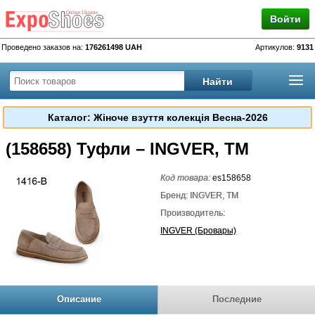
Войти
Проведено заказов на:
176261498 UAH
Артикулов:
9131
Каталог: Жіноче взуття колекція Весна-2026
(158658) Туфли – INGVER, TM
Код товара:
es158658
Бренд: INGVER, TM
Производитель:
INGVER (Бровары)
Описание
Последние