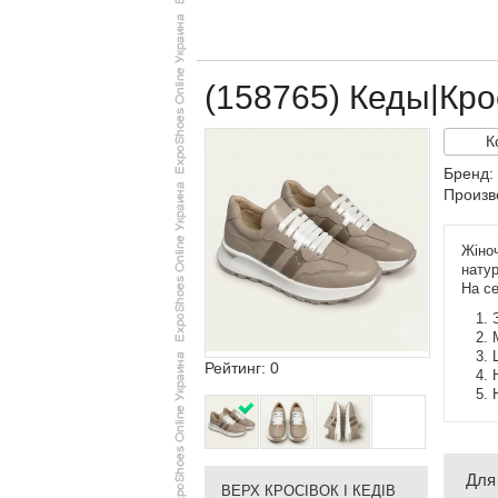
(158765) Кеды|Крос
К
Бренд: 
Произв
Жіноч
натур
На се
Рейтинг: 0
Для
ВЕРХ КРОСІВОК І КЕДІВ