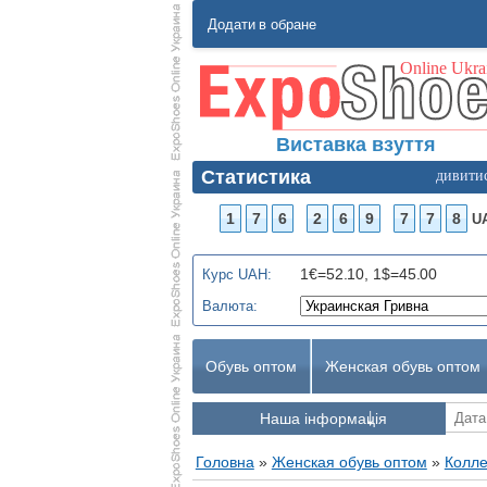
Додати в обране
Виставка взуття
Статистика
дивити
1
7
6
2
6
9
7
7
8
U
1€=52.10, 1$=45.00
Курс UAH:
Валюта:
Обувь оптом
Женская обувь оптом
Наша інформація
Головна
»
Женская обувь оптом
»
Колле