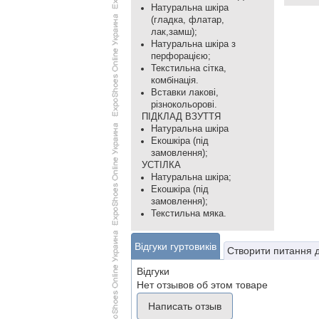
Натуральна шкіра
(гладка, флатар,
лак,замш);
Натуральна шкіра з
перфорацією;
Текстильна сітка,
комбінація.
Вставки лакові,
різнокольорові.
ПІДКЛАД ВЗУТТЯ
Натуральна шкіра
Екошкіра (під
замовлення);
УСТІЛКА
Натуральна шкіра;
Екошкіра (під
замовлення);
Текстильна мяка.
Відгуки гуртовиків
Створити питання 
Відгуки
Нет отзывов об этом товаре
Написать отзыв