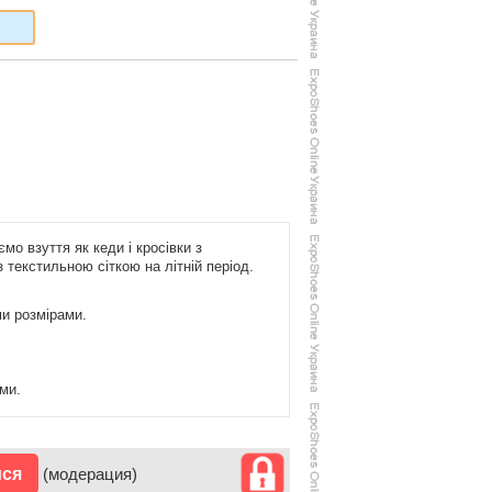
ємо взуття як кеди і кросівки з
 текстильною сіткою на літній період.
ми розмірами.
ми.
ися
(модерация)