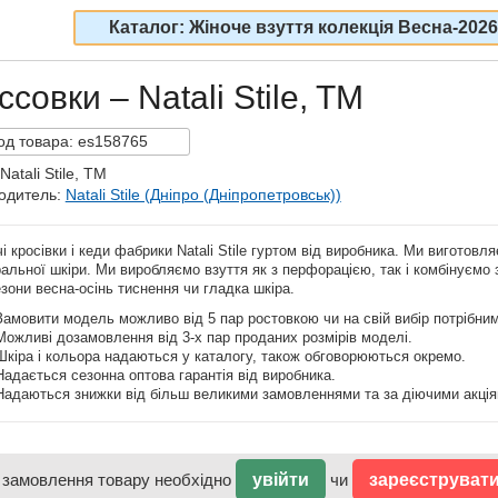
Каталог: Жіноче взуття колекція Весна-2026
совки – Natali Stile, TM
од
товара:
es158765
Natali Stile, TM
одитель:
Natali Stile (Дніпро (Дніпропетровськ))
і кросівки і кеди фабрики Natali Stile гуртом від виробника. Ми виготовля
альної шкіри. Ми виробляємо взуття як з перфорацією, так і комбінуємо з
зони весна-осінь тиснення чи гладка шкіра.
Замовити модель можливо від 5 пар ростовкою чи на свій вибір потрібни
Можливі дозамовлення від 3-х пар проданих розмірів моделі.
Шкіра і кольора надаються у каталогу, також обговорюються окремо.
Надається сезонна оптова гарантія від виробника.
Надаються знижки від більш великими замовленнями та за діючими акція
 замовлення товару необхідно
увійти
чи
зареєструват