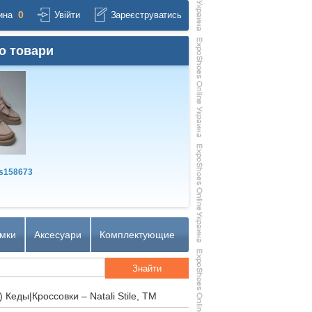
0
ина
Увійти
Зареєструватись
о товари
s158673
мки
Аксесуари
Комплектующие
 Кеды|Кроссовки – Natali Stile, TM