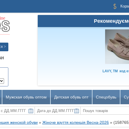
Корз
Рекомендуєм
ся >
AH
LAVY, TM
код
e
Мужская обувь оптом
Детская обувь опт
Спецобувь
Су
кция женской обуви
»
Жіноче взуття колекція Весна-2026
»
(158765)