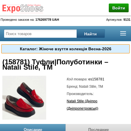
Войти
Проведено заказов на:
176269778 UAH
Артикулов:
9131
Каталог: Жіноче взуття колекція Весна-2026
(158781) Туфли|Полуботинки –
Natali Stile, TM
Код товара:
es158781
Бренд: Natali Stile, TM
Производитель:
Natali Stile (Дніпро
(Дніпропетровськ))
Описание
Последние