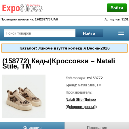
Войти
Проведено заказов на:
176269778 UAH
Артикулов:
9131
Каталог: Жіноче взуття колекція Весна-2026
(158772) Кеды|Кроссовки – Natali
Stile, TM
Код товара:
es158772
Бренд: Natali Stile, TM
Производитель:
Natali Stile (Дніпро
(Дніпропетровськ))
Описание
Последние