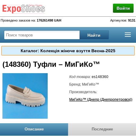
Войти
Проведено заказов на:
176261498 UAH
Артикулов:
9131
Каталог: Колекція жіноче взуття Весна-2025
(148360) Туфли – МиГиКо™
Код товара:
es148360
Бренд: МиГиКо™
Производитель:
МиГиКо™ (Днепр (Днепропетровск))
Описание
Последние