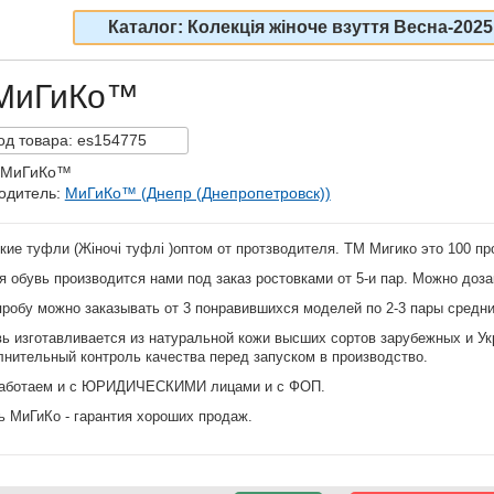
Каталог: Колекція жіноче взуття Весна-2025
 МиГиКо™
од
товара:
es154775
 МиГиКо™
одитель:
МиГиКо™ (Днепр (Днепропетровск))
ие туфли (Жіночі туфлі )оптом от протзводителя. ТМ Мигико это 100 пр
обувь производится нами под заказ ростовками от 5-и пар. Можно доз
робу можно заказывать от 3 понравившихся моделей по 2-3 пары средн
ь изготавливается из натуральной кожи высших сортов зарубежных и Ук
лнительный контроль качества перед запуском в производство.
аботаем и с ЮРИДИЧЕСКИМИ лицами и с ФОП.
ь МиГиКо - гарантия хороших продаж.