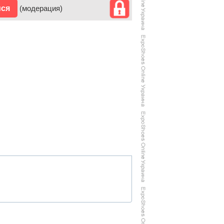
ися
(модерация)