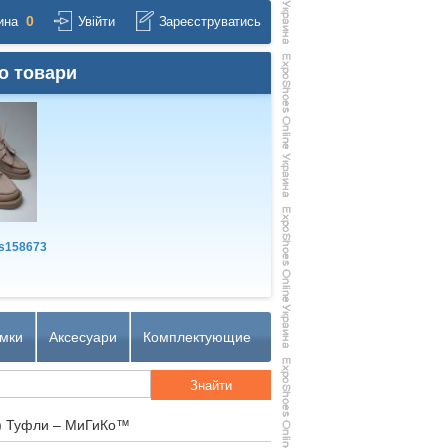
0
ина
Увійти
Зареєструватись
о товари
s158673
мки
Аксесуари
Комплектующие
) Туфли – МиГиКо™