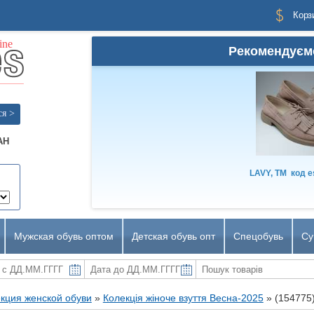
Корз
Рекомендуєм
ся >
AH
LAVY, TM
код
e
Мужская обувь оптом
Детская обувь опт
Спецобувь
Су
кция женской обуви
»
Колекція жіноче взуття Весна-2025
»
(154775