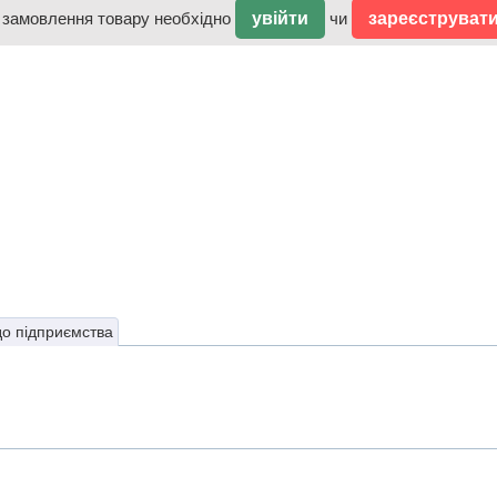
 замовлення товару необхідно
увійти
чи
зареєструват
до підприємства