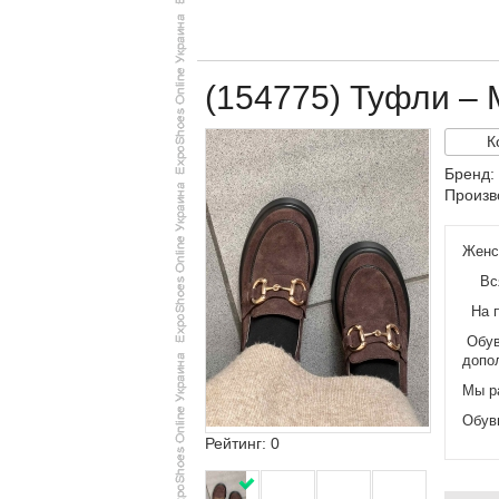
(154775) Туфли –
К
Бренд:
Произв
Женск
Вся 
На п
Обув
допо
Мы р
Обув
Рейтинг: 0