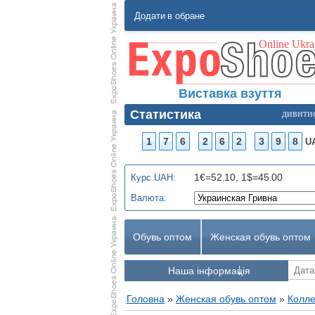
Додати в обране
Виставка взуття
Статистика
дивити
1
7
6
2
6
2
3
9
8
U
1€=52.10, 1$=45.00
Курс UAH:
Валюта:
Обувь оптом
Женская обувь оптом
Наша інформація
Головна
»
Женская обувь оптом
»
Колле