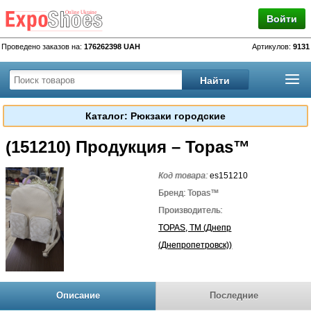
Войти
Проведено заказов на:
176262398 UAH
Артикулов:
9131
Каталог: Рюкзаки городские
(151210) Продукция – Topas™
Код товара:
es151210
Бренд: Topas™
Производитель:
TOPAS, TM (Днепр
(Днепропетровск))
Описание
Последние