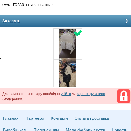
сумка TOPAS натуральна шкіра
Заказать
Для замовлення товару необхідно
увійти
чи
зареєструватися
(модерация)
Главная
Партнери
Контакти
Оплата і доставка
Виробникам
Підприємцям
Мапа фабрик взуття
Новости