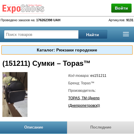
Войти
Проведено заказов на:
176262398 UAH
Артикулов:
9131
Каталог: Рюкзаки городские
(151211) Сумки – Topas™
Код товара:
es151211
Бренд: Topas™
Производитель:
TOPAS, TM (Днепр
(Днепропетровск))
Описание
Последние